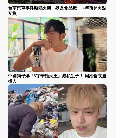
台南汽車零件廠陷火海「殃及食品廠」 4年前起火點
互換
中國狗仔爆「3字華語天王」藏私生子！ 周杰倫衰遭
捲入