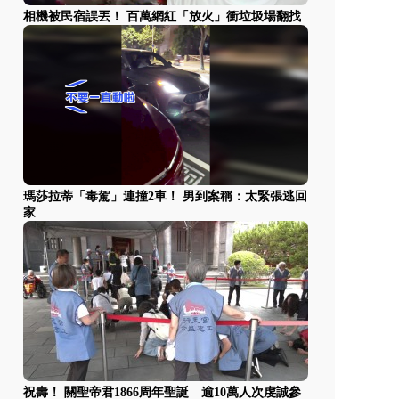
相機被民宿誤丟！ 百萬網紅「放火」衝垃圾場翻找
瑪莎拉蒂「毒駕」連撞2車！ 男到案稱：太緊張逃回
家
祝壽！ 關聖帝君1866周年聖誕 逾10萬人次虔誠參