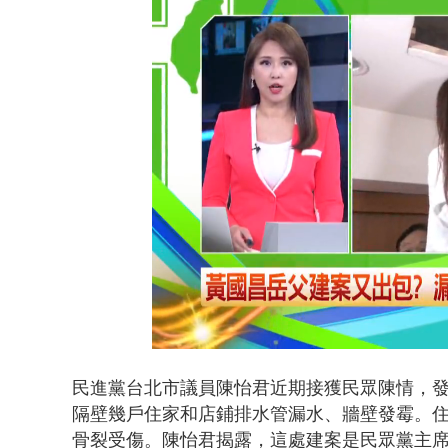
Loaded
:
Unmute
34.76%
民進黨台北市議員陳怡君近期接獲民眾陳情，
隔壁幾戶住家和店鋪排水管漏水、牆壁發霉。
骨裂受傷。陳怡君揭露，這處建案是民眾黨主席