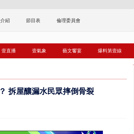
播介紹
節目表
倫理委員會
壹直播
壹氣象
藝文饗宴
爆料第壹線
？ 拆屋釀漏水民眾摔倒骨裂