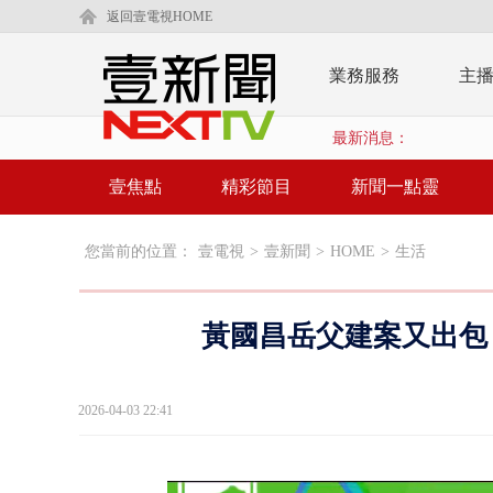
返回壹電視HOME
業務服務
主
最新消息：
壹焦點
精彩節目
新聞一點靈
您當前的位置：
壹電視
>
壹新聞
>
HOME
>
生活
黃國昌岳父建案又出包
2026-04-03 22:41