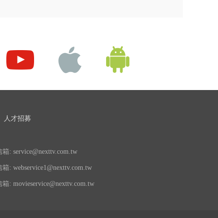
人才招募
 service@nexttv.com.tw
 webservice1@nexttv.com.tw
 movieservice@nexttv.com.tw