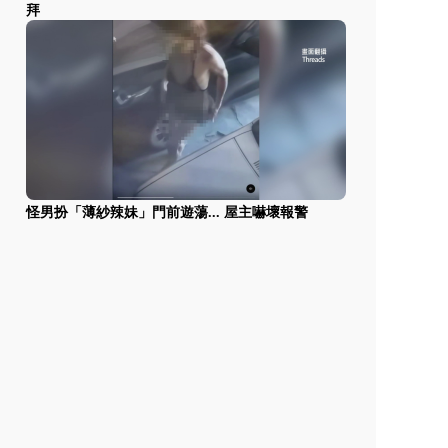
拜
怪男扮「薄紗辣妹」門前遊蕩... 屋主嚇壞報警