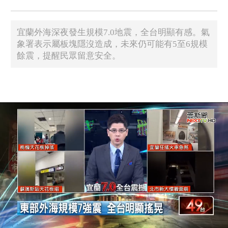
宜蘭外海深夜發生規模7.0地震，全台明顯有感。氣
象署表示屬板塊隱沒造成，未來仍可能有5至6規模
餘震，提醒民眾留意安全。