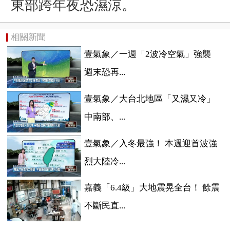
東部跨年夜恐
濕涼。
相關新聞
壹氣象／一週「2波冷空氣」強襲
週末恐再...
壹氣象／大台北地區「又濕又冷」
中南部、...
壹氣象／入冬最強！ 本週迎首波強
烈大陸冷...
嘉義「6.4級」大地震晃全台！ 餘震
不斷民直...