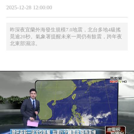
2025-12-28 12:00:00
昨深夜宜蘭外海發生規模7.0地震，北台多地4級搖
晃逾20秒。氣象署提醒未來一周仍有餘震，跨年夜
北東部濕涼。