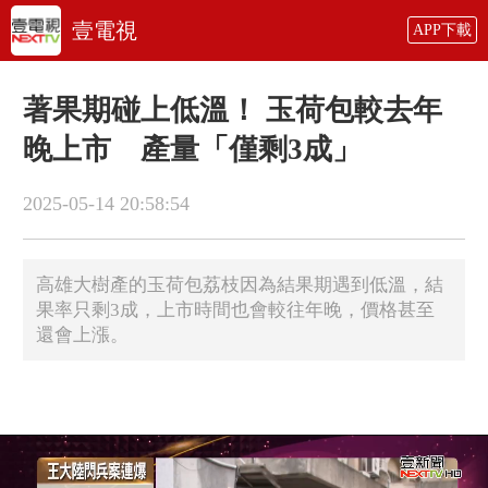
壹電視
APP下載
著果期碰上低溫！ 玉荷包較去年
晚上市 產量「僅剩3成」
2025-05-14 20:58:54
高雄大樹產的玉荷包荔枝因為結果期遇到低溫，結
果率只剩3成，上市時間也會較往年晚，價格甚至
還會上漲。