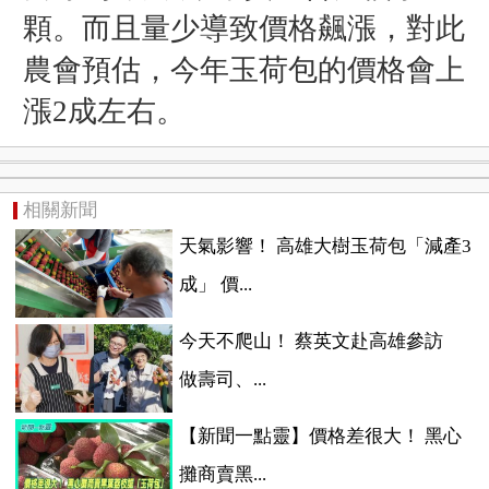
顆。而且量少導致價格飆漲，對此
農會預估，今年
玉荷包的
價格會上
漲2成左右。
相關新聞
天氣影響！ 高雄大樹玉荷包「減產3
成」 價...
今天不爬山！ 蔡英文赴高雄參訪
做壽司、...
【新聞一點靈】價格差很大！ 黑心
攤商賣黑...