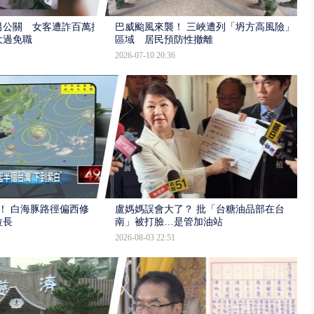
男公關 女客遭詐百萬提
巴威颱風來襲！ 三峽遭列「坍方高風險」
大過免職
區域 居民預防性撤離
2026-07-10 20:36
！ 白海豚路徑偏西修
盧媽媽誤會大了？ 批「台糖油品部在台
拉長
南」被打臉…是管加油站
2026-08-03 22:51