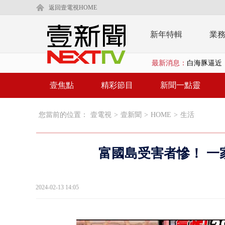
返回壹電視HOME
新年特輯
業
最新消息：
白海豚逼近
「鯨魚」挾
壹焦點
精彩節目
新聞一點靈
颱風要來了！
您當前的位置：
壹電視
>
壹新聞
>
HOME
>
生活
廣川建設遭
漢光演習第
富國島受害者慘！ 一
國道南下凌晨
規模歷年最大
2024-02-13 14:05
外送員搶快
台中水電行清