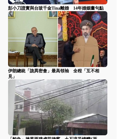
彭小刀證實與台玻千金Tina離婚 14年婚姻畫句點
伊朗總統「詭異密會」最高領袖 全程「互不相
見」