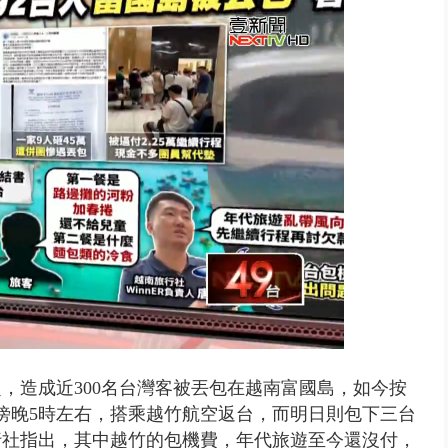
靈】慈濟採購疫苗詐騙案 名律師...
，造成近300名台灣客被丟包在越南富國島，如今按
日傍晚5時左右，搭乘越竹航空返台，而明日則包下三台
行社指出，其中越竹的包機費，年代旅遊至今還沒付，