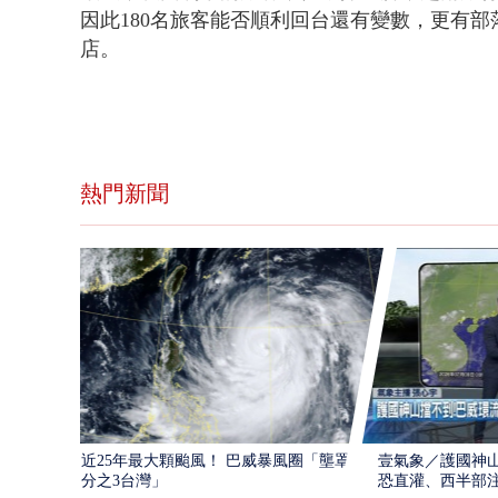
因此180名旅客能否順利回台還有變數，更有部
店
。
熱門新聞
近25年最大顆颱風！ 巴威暴風圈「壟罩4
壹氣象／護國神山
分之3台灣」
恐直灌、西半部