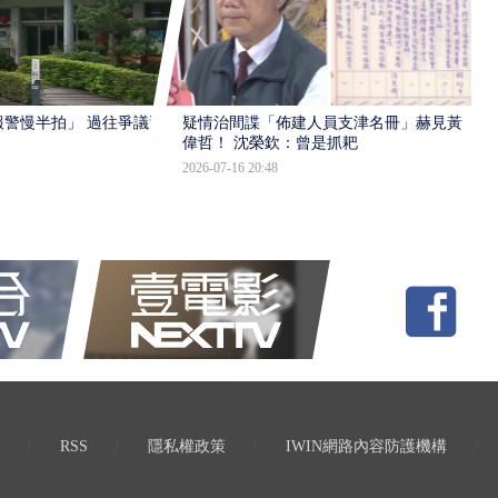
報警慢半拍」 過往爭議遭
疑情治間諜「佈建人員支津名冊」赫見黃
偉哲！ 沈榮欽：曾是抓耙
2026-07-16 20:48
RSS
隱私權政策
IWIN網路內容防護機構