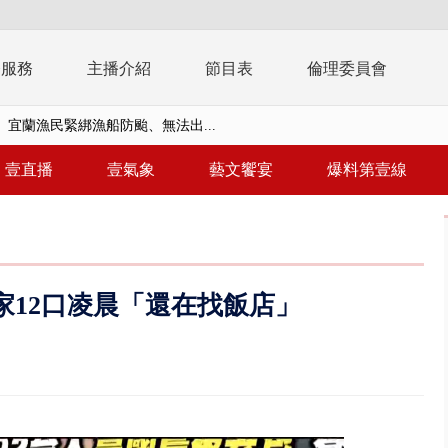
務服務
主播介紹
節目表
倫理委員會
 宜蘭漁民緊綁漁船防颱、無法出...
風雨肆虐菲律賓 土石流災情釀6
壹直播
壹氣象
藝文饗宴
爆料第壹線
 惡劣海象船停航 綠島、蘭嶼...
告發詐欺 購屋綁定違法農地持分
三天 國軍進行關鍵基礎設施防護...
家12口凌晨「還在找飯店」
三車追撞！ 5旬男左腿骨折車體...
 文博會人氣IP集合、3公尺高Q...
撞直行騎士 恰遇憲兵隊實戰救援
晨火警 現場傳爆炸聲、72歲屋...