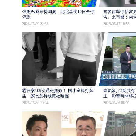
強颱巴威來勢洶洶 北北基桃10日全停班
帥警留職停薪當
停課
告、北市警：兩
2026-07-09 22:33
2026-07-17 10:56
霸凌案109次通報無效！ 國小童棒打師
壹氣象／3颱共存
生 家長竟持杖闖校嗆聲
正 影響時間將
2026-07-30 19:04
2026-08-06 08:02