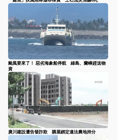
「鯨魚」挾風雨肆虐菲律賓 土石流災情釀6死
颱風要來了！ 惡劣海象船停航 綠島、蘭嶼趕送物
資
廣川建設遭告發詐欺 購屋綁定違法農地持分