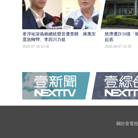
韋淳祐深偽賴總統聲音遭查辦 蔣萬安態
慈濟遭詐10億「
度急轉彎、李四川力挺
起底
2026-07-30 16:58
2026-08-07 16:39
關於壹電視