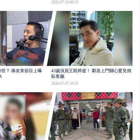
2026-07-10 08:15
世？ 蔣友青節目上曝：
43歲演員王凱猝逝！ 鄰居上門關心驚見倒
A
臥客廳
2026-07-27 10:18