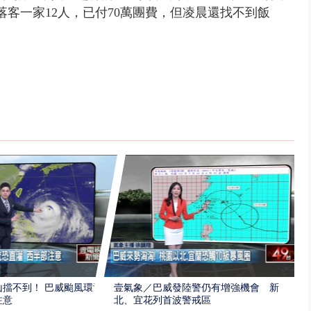
落客一家12人，已付70萬團費，但凌晨還找不到飯
擋不到！ 巴威颱風環流
壹氣象／巴威發陸警仍有增強機會 新
注意
北、宜花列首波警戒區