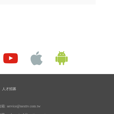
人才招募
 service@nexttv.com.tw