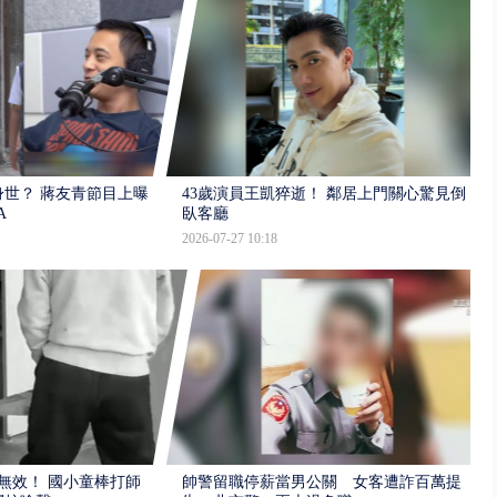
世？ 蔣友青節目上曝：
43歲演員王凱猝逝！ 鄰居上門關心驚見倒
A
臥客廳
2026-07-27 10:18
報無效！ 國小童棒打師
帥警留職停薪當男公關 女客遭詐百萬提