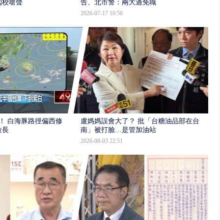
闖校嗆聲
告、北市警：兩大過免職
2026-07-17 10:56
！ 白海豚路徑偏西修
盧媽媽誤會大了？ 批「台糖油品部在台
拉長
南」被打臉…是管加油站
2026-08-03 22:51