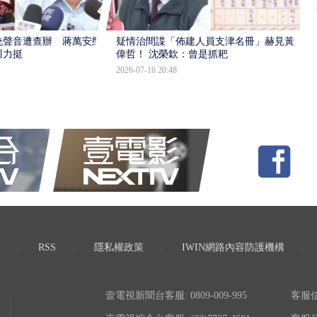
統聲音遭查辦 蔣萬安態
疑情治間諜「佈建人員支津名冊」赫見黃
川力挺
偉哲！ 沈榮欽：曾是抓耙
2026-07-16 20:48
RSS
隱私權政策
IWIN網路內容防護機構
壹電視新聞台客服: 0809-009-995
客服信箱: