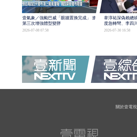
壹氣象／強颱巴威「眼牆置換完成」 進入
韋淳祐深偽賴總
第三次增強體型變胖
度急轉彎、李四
2026-07-08 07:58
2026-07-30 16:58
關於壹電視