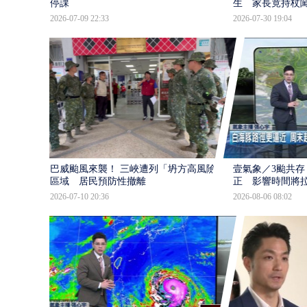
停課
生 家長竟持杖
2026-07-09 22:33
2026-07-30 19:04
巴威颱風來襲！ 三峽遭列「坍方高風險」
壹氣象／3颱共存
區域 居民預防性撤離
正 影響時間將
2026-07-10 20:36
2026-08-06 08:02