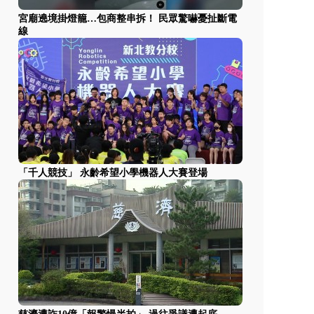
宮廟遶境掛燈籠…包商整串拆！ 民眾驚嚇憂扯斷電
線
「千人競技」 永齡希望小學機器人大賽登場