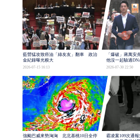
藍營猛攻致癌油「綠友友」翻車 政治獻
「爆破」蔣萬安身
金紀錄曝光糗大
他沒一起驗過DN
2026-07-15 16:13
2026-07-30 22:50
強颱巴威來勢洶洶 北北基桃10日全停班
霸凌案109次通