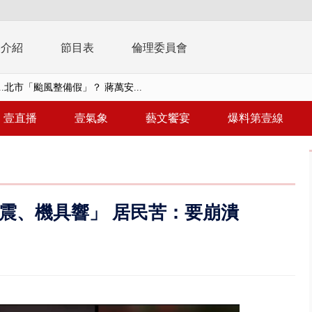
播介紹
節目表
倫理委員會
..北市「颱風整備假」？ 蔣萬安...
美女律師涉龐大洗錢鏈 通緝港...
壹直播
壹氣象
藝文饗宴
爆料第壹線
刪凍預算 韓國瑜勸她思考「今年...
 白海豚逼近「明恐海警」北台...
個資爭議 連戰媳婦轟財政部不負責任
震、機具響」 居民苦：要崩潰
戲水失蹤！ 搜救艇翻覆4警消落...
0.8億」 名律師聯手掮客騙買「B...
演習第二日 防護關鍵基礎設施
0萬筆個資！ 網軍洩密中共遭起訴...