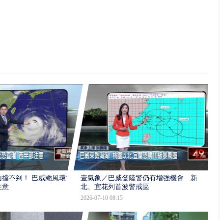
擋不到！ 巴威颱風環流
壹氣象／巴威發陸警仍有增強機會 新
注意
北、宜花列首波警戒區
2026-07-10 08:15