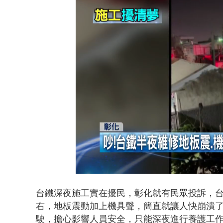
貨車鬼切釀
Loaded
:
Unmute
47.76%
台鐵深夜施工實在擾民，彰化就有民眾投訴，台鐵
右，地板震動加上機具聲，簡直就讓人快崩潰
駛，擔心影響人員安全，只能深夜進行養護工