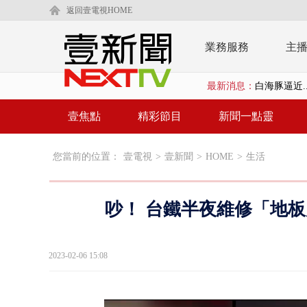
返回壹電視HOME
業務服務
主
最新消息：
白海豚逼近.
利慾薰心！ 
壹焦點
精彩節目
新聞一點靈
翁曉玲又拋
您當前的位置：
壹電視
>
壹新聞
>
HOME
>
生活
父親節泡湯？
EZ WAY
吵！ 台鐵半夜維修「地板
救生員大武崙
狠詐慈濟「1
2023-02-06 15:08
漢光42號
暗網買500