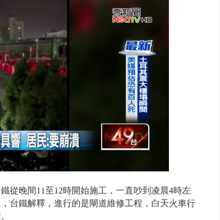
禍 砂石車為閃避悚撞4車釀3傷
從晚間11至12時開始施工，一直吵到凌晨4時左
了，台鐵解釋，進行的是閘道維修工程，白天火車行
作。