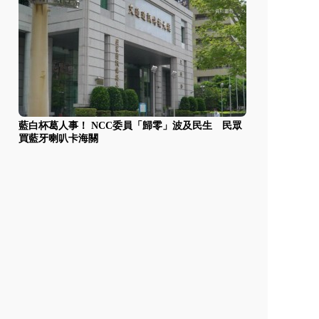
藍白杯葛人事！ NCC委員「歸零」波及民生 民眾
買藍牙喇叭卡海關