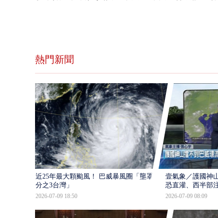
熱門新聞
近25年最大顆颱風！ 巴威暴風圈「壟罩4
壹氣象／護國神山
分之3台灣」
恐直灌、西半部
2026-07-09 18:50
2026-07-09 08:09