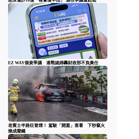
慈濟遭詐10億「報警慢半拍」 過往爭議遭起底
EZ WAY個資爭議 連戰媳婦轟財政部不負責任
老賓士半路狂冒煙！ 駕駛「開蓋」查看 下秒竄火
燒成廢鐵