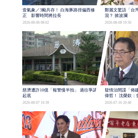
壹氣象／3颱共存！ 白海豚路徑偏西修
鄭麗文驚語「台
正 影響時間將拉長
混？ 掀波瀾
2026-08-06 08:02
2026-08-08 19:50
慈濟遭詐10億「報警慢半拍」 過往爭議遭
疑情治間諜「佈
起底
偉哲！ 沈榮欽：
2026-08-07 16:39
2026-07-16 20:48