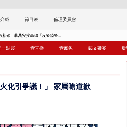
播介紹
節目表
倫理委員會
假惹怨 蔣萬安挨轟稱「沒發陸警...
又吸毒逆向撞 小客車被撞爛駕駛...
聞一點靈
壹直播
壹氣象
藝文饗宴
爆
台釀「水漂效應」 三招自保可...
】里長參選人竟肇逃！ 連撞2車...
毒戰」模擬桃煉油廠遭襲！ 出...
s內火化引爭議！」 家屬嗆道歉
！ 20多枚榴彈砲「掉彈」軍人...
億！ 綠要藍白道歉 柯文哲再罵...
！ 中正紀念堂現「雨瀑階梯」 ...
班！ 候補返台等一整夜 翁暴...