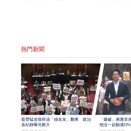
熱門新聞
藍營猛攻致癌油「綠友友」翻車 政治獻
「爆破」蔣萬安身
金紀錄曝光糗大
他沒一起驗過DN