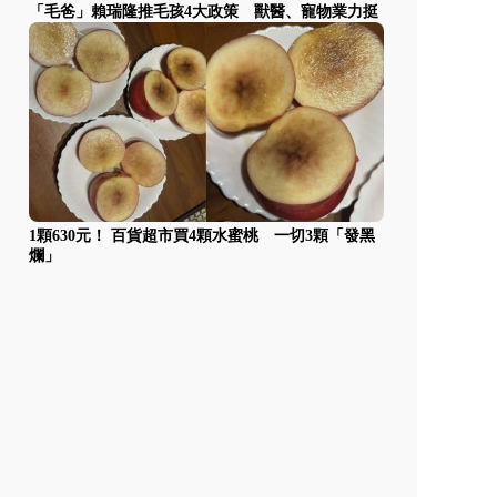
「毛爸」賴瑞隆推毛孩4大政策 獸醫、寵物業力挺
1顆630元！ 百貨超市買4顆水蜜桃 一切3顆「發黑
爛」