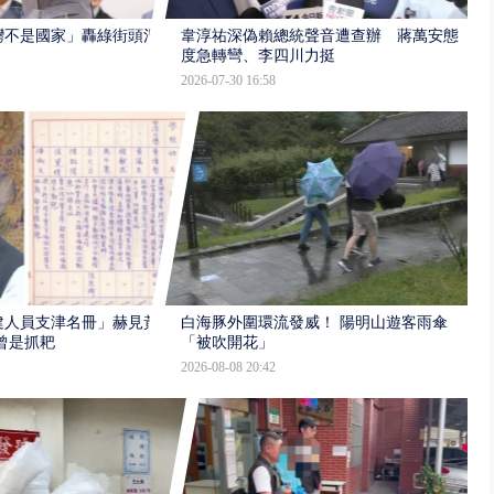
灣不是國家」轟綠街頭混
韋淳祐深偽賴總統聲音遭查辦 蔣萬安態
度急轉彎、李四川力挺
2026-07-30 16:58
建人員支津名冊」赫見黃
白海豚外圍環流發威！ 陽明山遊客雨傘
曾是抓耙
「被吹開花」
2026-08-08 20:42