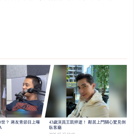
世？ 蔣友青節目上曝：
43歲演員王凱猝逝！ 鄰居上門關心驚見倒
A
臥客廳