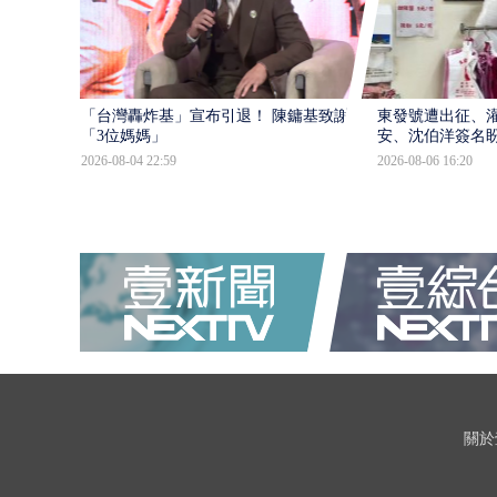
「台灣轟炸基」宣布引退！ 陳鏞基致謝
東發號遭出征、
「3位媽媽」
安、沈伯洋簽名
2026-08-04 22:59
2026-08-06 16:20
關於