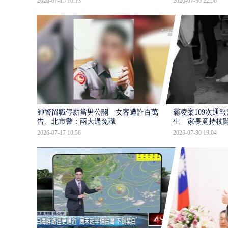
2026-07-15 16:13
2026-07-30 22:50
帥警留職停薪當男公關 女客遭詐百萬提
霸凌案109次通
告、北市警：兩大過免職
生 家長竟持杖
2026-07-17 10:56
2026-07-30 19:04