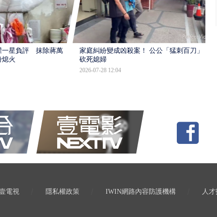
灌一星負評 抹除蔣萬
家庭糾紛變成凶殺案！ 公公「猛刺百刀」
盼熄火
砍死媳婦
2026-07-28 12:04
壹電視
隱私權政策
IWIN網路內容防護機構
人才