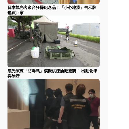
日本觀光客來台狂掃紀念品！「小心地滑」告示牌
也買回家
漢光演練「防毒戰」模擬桃煉油廠遭襲！ 出動化學
兵除汙