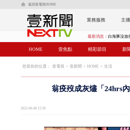
返回壹電視HOME
業務服務
主
最新消息：
白海豚沒放
大貨車疲駕
HOME
壹焦點
精彩節目
新
白海豚雨彈炸
您當前的位置：
壹電視
>
壹新聞
>
HOME
>
生活
【新聞一點靈
漢光演練「防
翁疫歿成灰燼「24hr
漢光演習出槌
慈濟遭詐10
2022-06-06 15:50
白海豚挾暴雨
颱風亂金門航