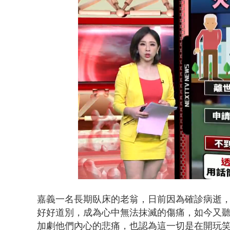
白海豚甩尾豪
Loaded
:
Unmute
23.49%
嘉義一名長期臥床的老翁，日前因為確診病逝
好好道別，成為心中無法抹滅的傷痛，如今又聽
加劇他們內心的悲痛，也認為這一切是在開玩