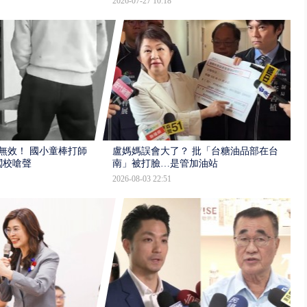
2026-07-27 10:18
報無效！ 國小童棒打師
盧媽媽誤會大了？ 批「台糖油品部在台
闖校嗆聲
南」被打臉…是管加油站
2026-08-03 22:51