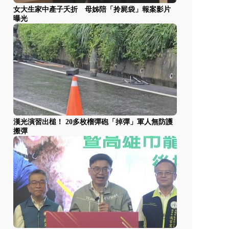
女大生家中產子夭折 母姊陪「拎屍袋」報案影片
曝光
漢光演習出槌！ 20多枚榴彈砲「掉彈」軍人無防護
搬彈