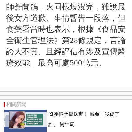
師蒼蘭鴿，火同樣燒沒完，雖說最
後女方道歉、事情暫告一段落，但
食藥署當時也表示，根據《食品安
全衛生管理法》第28條規定，言論
誇大不實、且經評估有涉及宣傳醫
療效能，最高可處500萬元。
相關新聞
罔腰假孕遭送辦！ 喊冤「我傷了
誰」 衛生局...