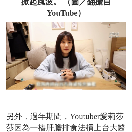
掀起風波。 （圖／翻攝自
YouTube）
另外，過年期間，Y
outuber愛莉莎
莎因為一樁肝膽排食法槓上台大醫