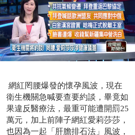
網紅罔腰爆發的懷孕風波，現在
衛生機關急喊要查要約談，畢竟如
果違反醫療法，最重可能遭開罰25
萬元，加上前陣子網紅愛莉莎莎，
也因為一起「肝膽排石法」風波，