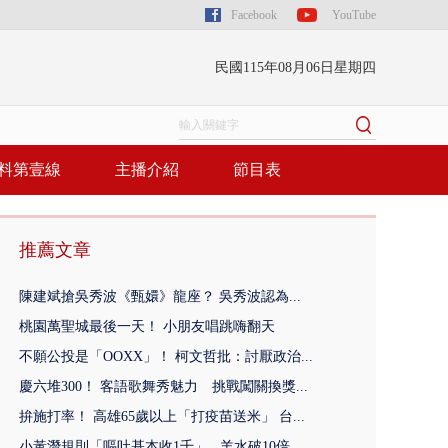
Facebook
YouTube
民國115年08月06日星期四
料第壹線
主播介紹
節目表
推薦文章
陳建斌搶吳秀波《甄嬛》龍座？ 吳秀波認為...
桃園萬聖城最後一天！ 小朋友唱跳嗨翻天
不願公投是「OOXX」！ 柯文哲批：討厭政治...
慶六堆300！ 客語歌舞秀魅力 挑戰闖關換獎...
拚施打率！ 高雄65歲以上「打疫苗送米」 台...
小黃潛規則「嘔吐基本收1千」...羊水破10倍...