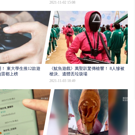
2021-11-02 15:08
！ 東大學生推12款遊
《魷魚遊戲》萬聖趴驚傳槍響！ 8人慘被
地雷都上榜
槍決、遺體丟垃圾場
2021-11-03 18:49