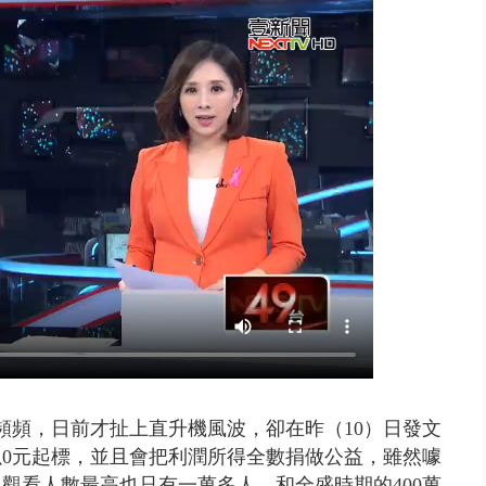
晨滑行自撞護欄 男癱坐死「車...
頻頻，日前才扯上直升機風波，卻在昨（10）日發文
以0元起標，並且會把利潤所得全數捐做公益，雖然噱
觀看人數最高也只有一萬多人，和全盛時期的400萬