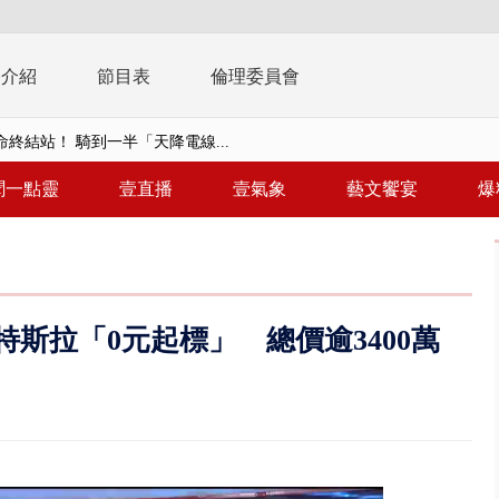
播介紹
節目表
倫理委員會
終結站！ 騎到一半「天降電線...
侶吵架「女開門跳車」 違法道交...
聞一點靈
壹直播
壹氣象
藝文饗宴
爆
… 離職員工虐殺屏東鎢金董座...
習今登場 10天9夜無劇本、全旅...
共存！ 白海豚路徑偏西修正 影...
特斯拉「0元起標」 總價逾3400萬
安簽名「都塗銷」 饒河夜市百...
多出64萬遭疑涉貪 檢察官揭善...
進立院 姜至剛認裁示放行20%...
檢第4波搜索 3公司董座各「加...