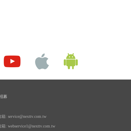
招募
 service@nexttv.com.tw
 webservice1@nexttv.com.tw