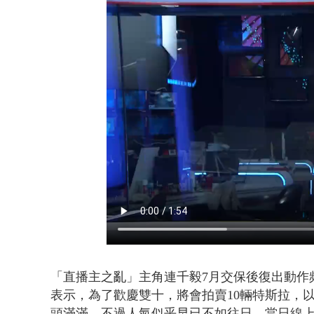
詭！ 轎車凌
「直播主之亂」主角連千毅7月交保後復出動作
表示，為了歡慶雙十，將會拍賣10輛特斯拉，
頭滿滿，不過人氣似乎早已不如往日，當日線上