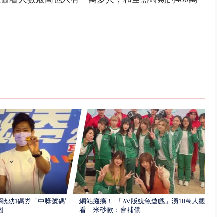
網怨加碼券「中獎號碼重
網站癱瘓！ 「AV版魷魚遊戲」湧10萬人觀
因
看 米砂歉：會補償