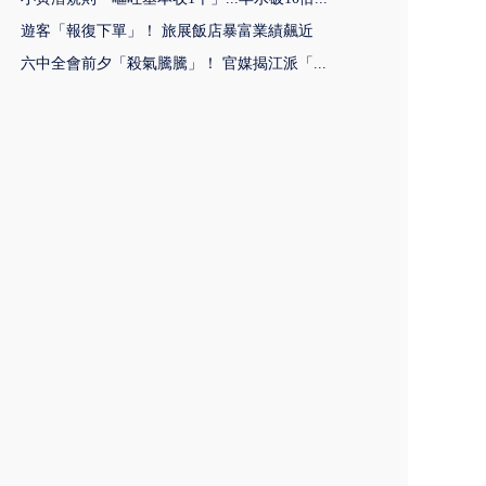
遊客「報復下單」！ 旅展飯店暴富業績飆近
六中全會前夕「殺氣騰騰」！ 官媒揭江派「...