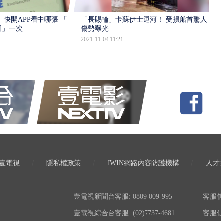
 快開APP看中哪張 「怎
「長賜輪」卡蘇伊士運河！ 受損船首驚人
圍」一次
傷勢曝光
2021-11-04 11:21
壹電視
隱私權政策
IWIN網路內容防護機構
人才
壹電視新聞台客服: 0809-009-995
客服信箱:
壹電視綜合台客服: (02)7737-4681
客服信箱: