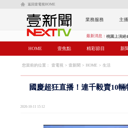
返回壹電視HOME
業務服務
主
最新消息：
桃園上演絕命
演哪齣？ 情
HOME
壹焦點
精彩節目
新
缺錢偷竊失風
您當前的位置：
壹電視
>
壹新聞
>
HOME
>
生活
漢光42號演
壹氣象／3颱
國慶超狂直播！連千毅賣10輛
沈伯洋、蔣萬
北市科長帳戶
2020-10-11 15:12
台糖副總抱油
中聯毒油案中