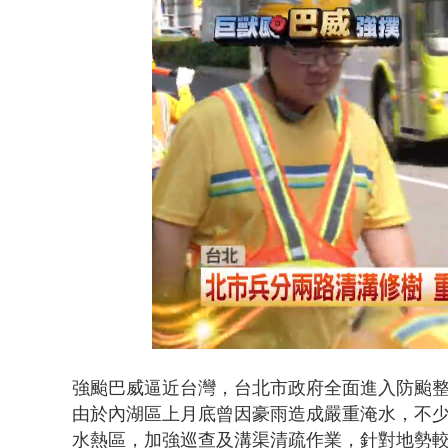
白海豚海警！
Loaded
:
Unmute
39.54%
強颱巴威逼近台灣，台北市政府全面進入防颱整
由於內湖區上月底曾因豪雨造成嚴重淹水，不
水熱區，加強巡查及溝渠清疏作業，針對地勢