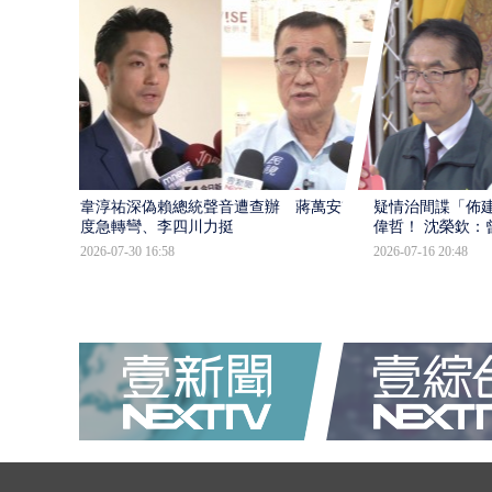
韋淳祐深偽賴總統聲音遭查辦 蔣萬安態
疑情治間諜「佈
度急轉彎、李四川力挺
偉哲！ 沈榮欽：
2026-07-30 16:58
2026-07-16 20:48