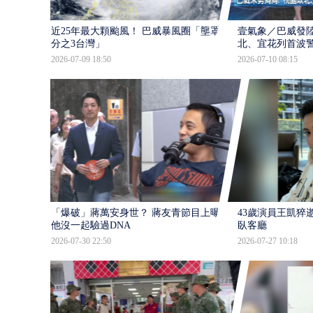
近25年最大顆颱風！ 巴威暴風圈「壟罩4
壹氣象／巴威發
分之3台灣」
北、宜花列首波
2026-07-09 18:50
2026-07-10 08:15
「爆破」蔣萬安身世？ 蔣友青節目上曝：
43歲演員王凱猝
他沒一起驗過DNA
臥客廳
2026-07-30 22:50
2026-07-27 10:18