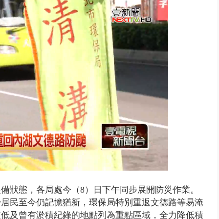
 雨彈將炸台中以北 不排除明...
備狀態，各局處今（8）日下午同步展開防災作業。
少居民至今仍記憶猶新，環保局特別重返文德路等易淹
較低及曾有淤積紀錄的地點列為重點區域，全力降低積