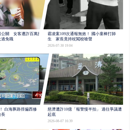
男公關 女客遭詐百萬提
霸凌案109次通報無效！ 國小童棒打師
大過免職
生 家長竟持杖闖校嗆聲
2026-07-30 19:04
！ 白海豚路徑偏西修
慈濟遭詐10億「報警慢半拍」 過往爭議遭
拉長
起底
2026-08-07 16:39