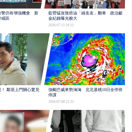
陸警仍有增強機會 新
藍營猛攻致癌油「綠友友」翻車 政治獻
警戒區
金紀錄曝光糗大
2026-07-15 16:13
逝！ 鄰居上門關心驚見倒
強颱巴威來勢洶洶 北北基桃10日全停班
停課
2026-07-09 22:33