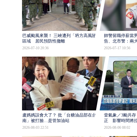
巴威颱風來襲！ 三峽遭列「坍方高風險」
帥警留職停薪當
區域 居民預防性撤離
告、北市警：兩
2026-07-10 20:36
2026-07-17 10:56
盧媽媽誤會大了？ 批「台糖油品部在台
壹氣象／3颱共存
南」被打臉…是管加油站
正 影響時間將
2026-08-03 22:51
2026-08-06 08:02