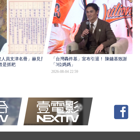
建人員支津名冊」赫見黃
「台灣轟炸基」宣布引退！ 陳鏞基致謝
曾是抓耙
「3位媽媽」
2026-08-04 22:59