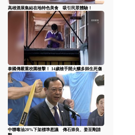
高雄酒展集結在地特色美食 吸引民眾體驗！
泰國傳嚴重校園槍擊！ 14歲槍手開火釀多師生死傷
中聯毒油20%下架標準惹議 傳石崇良、姜至剛請