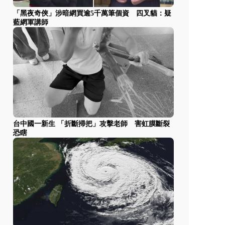
「黑夜奇俠」涉暗網買逾5千萬筆個資 四叉貓：疑
藍網軍講師
台中國一新生 「折斷掃把」攻擊老師 害虹膜斷裂
恐瞎