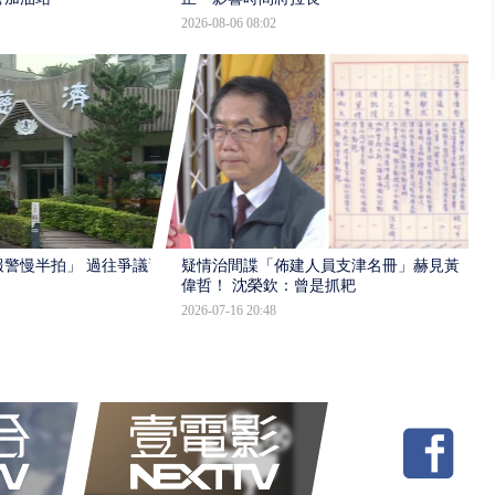
2026-08-06 08:02
報警慢半拍」 過往爭議遭
疑情治間諜「佈建人員支津名冊」赫見黃
偉哲！ 沈榮欽：曾是抓耙
2026-07-16 20:48