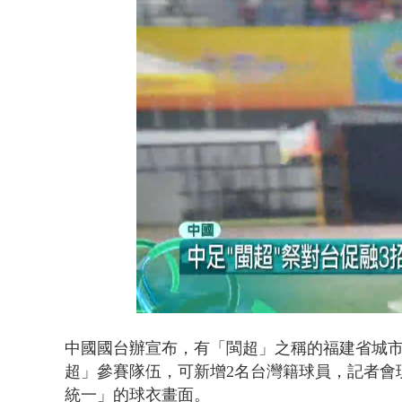
漢光42號
Loaded
:
Unmute
47.79%
中國國台辦宣布，有「閩超」之稱的福建省城市
超」參賽隊伍，可新增2名台灣籍球員，記者會
統一」的球衣畫面。