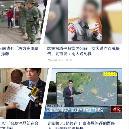
三峽遭列「坍方高風險」
帥警留職停薪當男公關 女客遭詐百萬提
性撤離
告、北市警：兩大過免職
2026-07-17 10:56
 批「台糖油品部在台
壹氣象／3颱共存！ 白海豚路徑偏西修
管加油站
正 影響時間將拉長