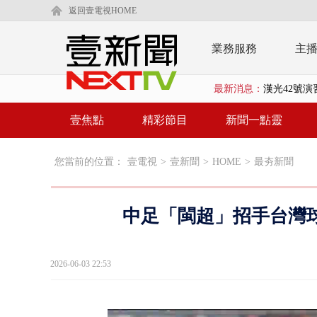
返回壹電視HOME
業務服務
主
最新消息：
暗網買500
中颱白海豚
壹焦點
精彩節目
新聞一點靈
慈濟疫苗案
您當前的位置：
壹電視
>
壹新聞
>
HOME
>
最夯新聞
壹氣象／白海
早餐店放迷你
中足「閩超」招手台灣
賴清德「0看
EZ WAY
2026-06-03 22:53
救生員大武崙
狠詐慈濟「1