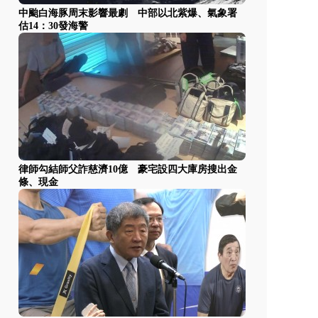
中颱白海豚周末影響最劇 中部以北紫爆、氣象署
估14：30發海警
律師勾結師父詐慈濟10億 豪宅設四大庫房搜出金
條、現金