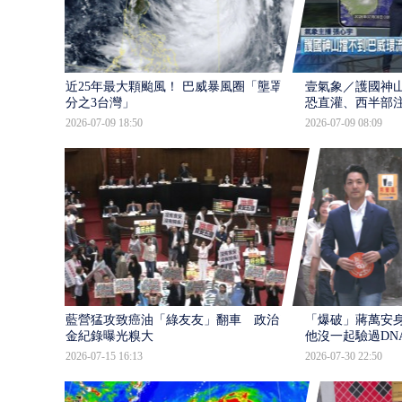
近25年最大顆颱風！ 巴威暴風圈「壟罩4
壹氣象／護國神山
分之3台灣」
恐直灌、西半部
2026-07-09 18:50
2026-07-09 08:09
藍營猛攻致癌油「綠友友」翻車 政治獻
「爆破」蔣萬安身
金紀錄曝光糗大
他沒一起驗過DN
2026-07-15 16:13
2026-07-30 22:50