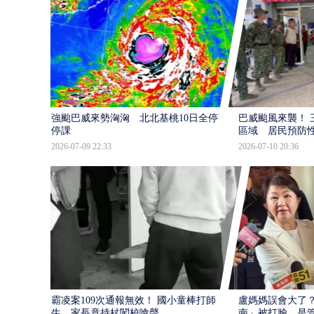
強颱巴威來勢洶洶 北北基桃10日全停班
巴威颱風來襲！ 
停課
區域 居民預防
2026-07-09 22:33
2026-07-10 20:36
霸凌案109次通報無效！ 國小童棒打師
盧媽媽誤會大了？
生 家長竟持杖闖校嗆聲
南」被打臉…是