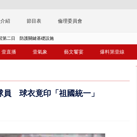
播介紹
節目表
倫理委員會
0萬筆個資！ 網軍洩密中共遭起訴...
周末影響最劇 中部以北紫爆、氣...
壹直播
壹氣象
藝文饗宴
爆料第壹線
真相大白 陳時中終獲公道：當時...
豚進逼！ 外圍雲系影響 北部...
拒馬「只有始源可以停」 他真...
球員 球衣竟印「祖國統一」
稿」嗆爆盧秀燕 2028總統戰提...
個資爭議 連戰媳婦轟財政部不負責任
戲水失蹤！ 搜救艇翻覆4警消落...
0.8億」 名律師聯手掮客騙買「B...