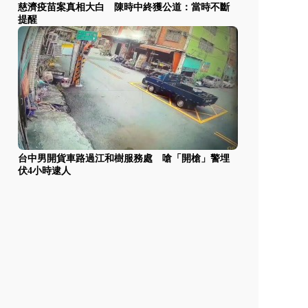
慈濟疫苗案真相大白 陳時中終獲公道：當時不斷
提醒
台中男開貨車路過江和樹服務處 嗆「開槍」警埋
伏4小時逮人