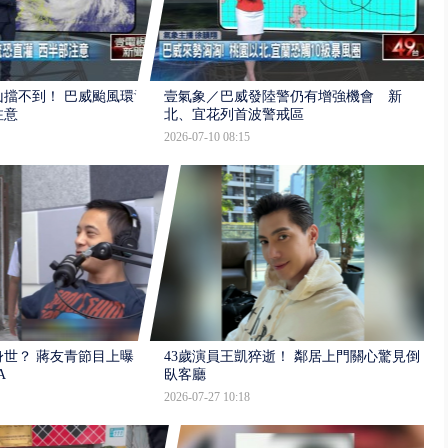
擋不到！ 巴威颱風環流
壹氣象／巴威發陸警仍有增強機會 新
注意
北、宜花列首波警戒區
2026-07-10 08:15
世？ 蔣友青節目上曝：
43歲演員王凱猝逝！ 鄰居上門關心驚見倒
A
臥客廳
2026-07-27 10:18