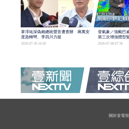
韋淳祐深偽賴總統聲音遭查辦 蔣萬安態
壹氣象／強颱巴威
度急轉彎、李四川力挺
第三次增強體型
2026-07-30 16:58
2026-07-08 07:58
關於壹電視