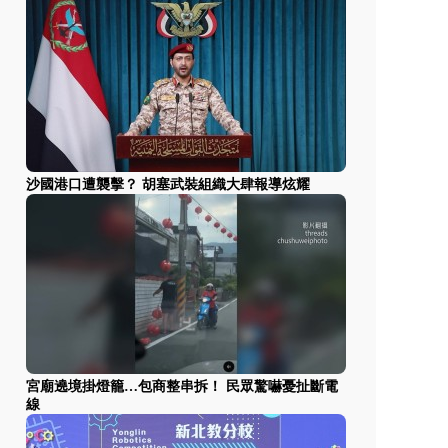
沙國港口遭襲擊？ 胡塞武裝組織大肆報導炫耀
宮廟遶境掛燈籠…包商整串拆！ 民眾驚嚇憂扯斷電
線