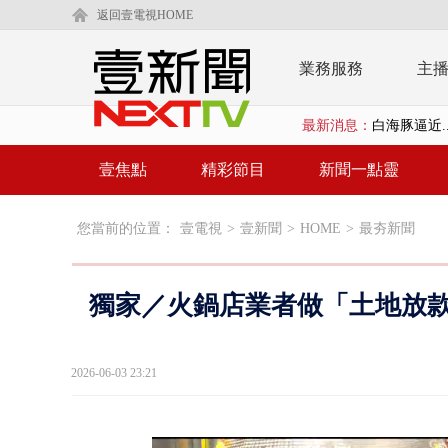
返回壹電視HOME
業務服務
主
最新消息：
利慾薰心！ 
早餐店放迷你
壹焦點
精彩節目
新聞一點靈
賴清德「0看
您當前的位置：
壹電視
>
壹新聞
>
HOME
>
最夯新聞
EZ WAY
救生員大武崙
獨家／火鍋店業者做「土地放款
狠詐慈濟「1
漢光42號
2026-06-03 23:21
暗網買500
貨車鬼切釀