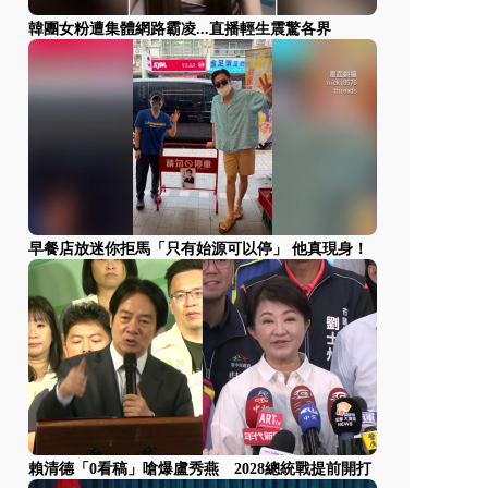
韓團女粉遭集體網路霸凌...直播輕生震驚各界
早餐店放迷你拒馬「只有始源可以停」 他真現身！
賴清德「0看稿」嗆爆盧秀燕 2028總統戰提前開打