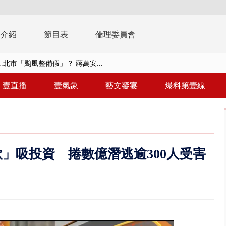
播介紹
節目表
倫理委員會
美女律師涉龐大洗錢鏈 通緝港...
拒馬「只有始源可以停」 他真...
壹直播
壹氣象
藝文饗宴
爆料第壹線
稿」嗆爆盧秀燕 2028總統戰提...
個資爭議 連戰媳婦轟財政部不負責任
戲水失蹤！ 搜救艇翻覆4警消落...
」吸投資 捲數億潛逃逾300人受害
0.8億」 名律師聯手掮客騙買「B...
演習第二日 防護關鍵基礎設施
0萬筆個資！ 網軍洩密中共遭起訴...
禍 砂石車為閃避悚撞4車釀3傷