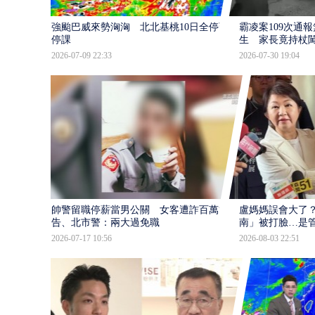
強颱巴威來勢洶洶 北北基桃10日全停班
霸凌案109次通
停課
生 家長竟持杖
2026-07-09 22:33
2026-07-30 19:04
帥警留職停薪當男公關 女客遭詐百萬提
盧媽媽誤會大了？
告、北市警：兩大過免職
南」被打臉…是
2026-07-17 10:56
2026-08-03 22:51