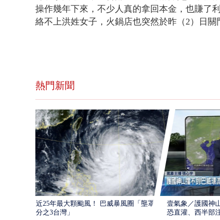
操作幾年下來，不少人真的拿回本金，也賺了利
絡不上洪姓女子，火鍋店也突然於昨（2）日關
熱門新聞
近25年最大顆颱風！ 巴威暴風圈「壟罩4
壹氣象／護國神山
分之3台灣」
恐直灌、西半部