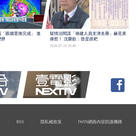
「眼牆置換完成」 進入
疑情治間諜「佈建人員支津名冊」赫見黃
變胖
偉哲！ 沈榮欽：曾是抓耙
2026-07-16 20:48
RSS
隱私權政策
IWIN網路內容防護機構