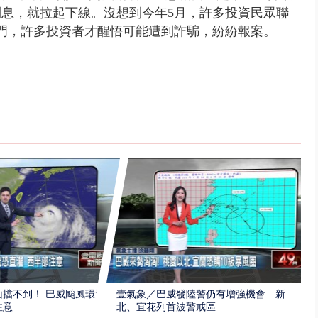
息，就拉起下線。沒想到今年5月，許多投資民眾聯
門，許多投資者才醒悟可能遭到詐騙，紛紛報案。
擋不到！ 巴威颱風環流
壹氣象／巴威發陸警仍有增強機會 新
注意
北、宜花列首波警戒區