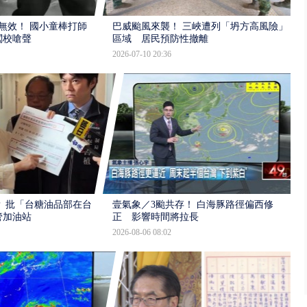
報無效！ 國小童棒打師
巴威颱風來襲！ 三峽遭列「坍方高風險」
闖校嗆聲
區域 居民預防性撤離
2026-07-10 20:36
 批「台糖油品部在台
壹氣象／3颱共存！ 白海豚路徑偏西修
管加油站
正 影響時間將拉長
2026-08-06 08:02