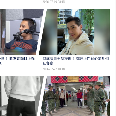
2026-07-10 08:15
世？ 蔣友青節目上曝：
43歲演員王凱猝逝！ 鄰居上門關心驚見倒
A
臥客廳
2026-07-27 10:18