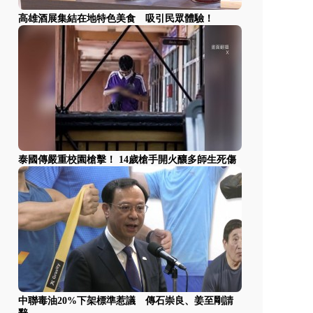
高雄酒展集結在地特色美食 吸引民眾體驗！
泰國傳嚴重校園槍擊！ 14歲槍手開火釀多師生死傷
中聯毒油20%下架標準惹議 傳石崇良、姜至剛請