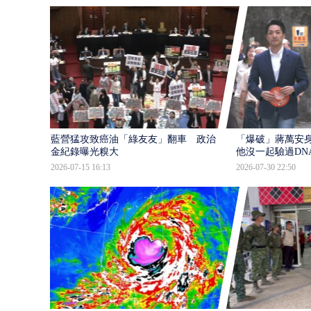
藍營猛攻致癌油「綠友友」翻車 政治獻
「爆破」蔣萬安身
金紀錄曝光糗大
他沒一起驗過DN
2026-07-15 16:13
2026-07-30 22:50