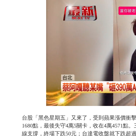
白海豚海警！
Loaded
:
Unmute
54.38%
台股「黑色星期五」又來了，受到蘋果漲價衝擊
1680點，最後失守4萬5關卡，收在4萬457
線支撐，終場下跌50元；台達電收盤就下跌超過