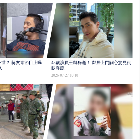
世？ 蔣友青節目上曝：
43歲演員王凱猝逝！ 鄰居上門關心驚見倒
A
臥客廳
2026-07-27 10:18