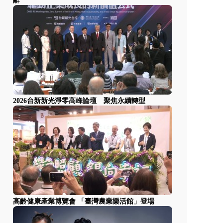
辭
2026台新新光淨零高峰論壇 聚焦永續轉型
高齡健康產業博覽會 「臺灣農業樂活館」登場