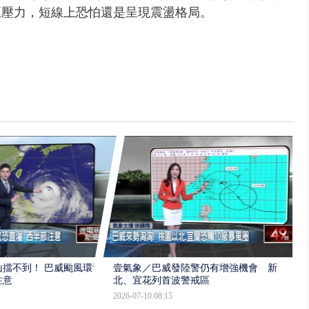
修正壓力，短線上恐怕還是呈現震盪格局。
擋不到！ 巴威颱風環流
壹氣象／巴威發陸警仍有增強機會 新
注意
北、宜花列首波警戒區
2026-07-10 08:15