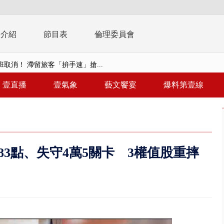
播介紹
節目表
倫理委員會
取消！ 滯留旅客「拚手速」搶...
園槍擊！ 14歲槍手開火釀多師...
壹直播
壹氣象
藝文饗宴
爆料第壹線
%下架標準惹議 傳石崇良、姜至...
年！ 8／8見面會限40粉絲 YG大...
」劇場版超人氣限量特典 粉絲排...
83點、失守4萬5關卡 3權值股重摔
大逆轉！ 證實慈濟買BNT遭詐10...
t天花板崩落「鷹架倒塌」砸傷嬤 客...
10億！ 豪宅藏「9千萬鈔票磚、...
 「一鴨三吃」、「客家攪福」...