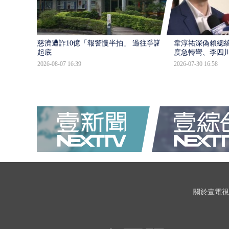
慈濟遭詐10億「報警慢半拍」 過往爭議遭
韋淳祐深偽賴總
起底
度急轉彎、李四
2026-08-07 16:39
2026-07-30 16:58
關於壹電視