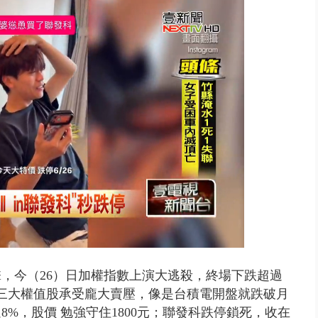
 雨彈將炸台中以北 不排除明...
，今（26）日加權指數上演大逃殺，終場下跌超過
1點。三大權值股承受龐大賣壓，像是台積電開盤就跌破月
8%，股價 勉強守住1800元；聯發科跌停鎖死，收在