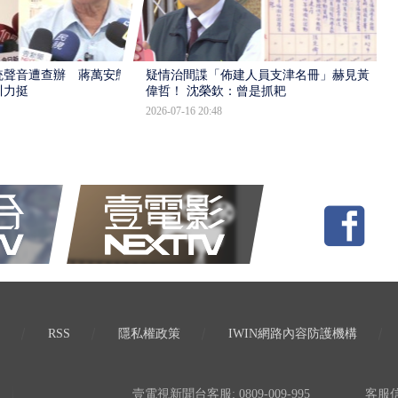
統聲音遭查辦 蔣萬安態
疑情治間諜「佈建人員支津名冊」赫見黃
川力挺
偉哲！ 沈榮欽：曾是抓耙
2026-07-16 20:48
RSS
隱私權政策
IWIN網路內容防護機構
壹電視新聞台客服: 0809-009-995
客服信箱: