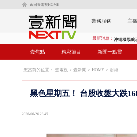
返回壹電視HOME
業務服務
主
最新消息：
沖繩機場航班
泰國傳嚴重校
壹焦點
精彩節目
新聞一點靈
中聯毒油20
您當前的位置：
壹電視
>
壹新聞
>
HOME
>
財經
BP出道10周
「吉伊卡哇
黑色星期五！ 台股收盤大跌16
「疫苗採購」
LaLapor
2026-06-26 23:45
名律狠詐慈濟
父親節限定！