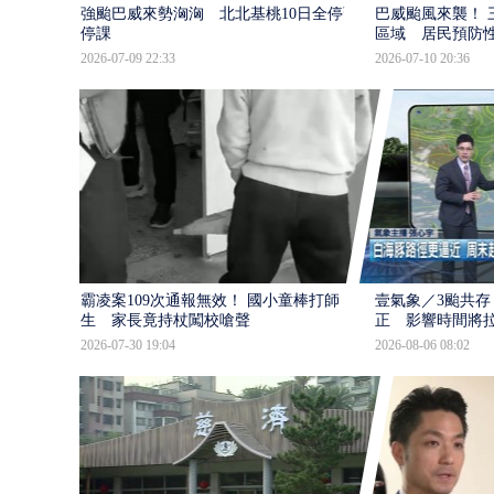
強颱巴威來勢洶洶 北北基桃10日全停班
巴威颱風來襲！ 
停課
區域 居民預防
2026-07-09 22:33
2026-07-10 20:36
霸凌案109次通報無效！ 國小童棒打師
壹氣象／3颱共存
生 家長竟持杖闖校嗆聲
正 影響時間將
2026-07-30 19:04
2026-08-06 08:02