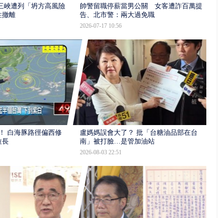
三峽遭列「坍方高風險」
帥警留職停薪當男公關 女客遭詐百萬提
性撤離
告、北市警：兩大過免職
2026-07-17 10:56
！ 白海豚路徑偏西修
盧媽媽誤會大了？ 批「台糖油品部在台
拉長
南」被打臉…是管加油站
2026-08-03 22:51