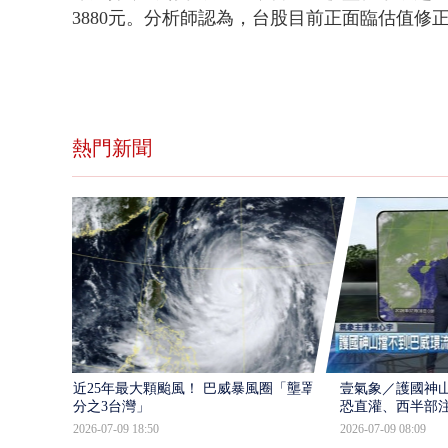
3880元。分析師認為，台股目前正面臨估值
熱門新聞
近25年最大顆颱風！ 巴威暴風圈「壟罩4
壹氣象／護國神山
分之3台灣」
恐直灌、西半部
2026-07-09 18:50
2026-07-09 08:09