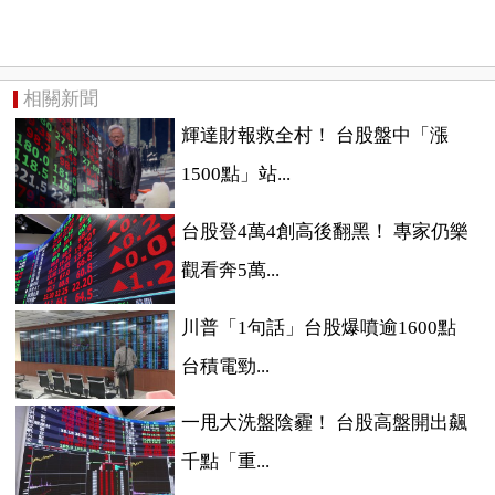
相關新聞
輝達財報救全村！ 台股盤中「漲
1500點」站...
台股登4萬4創高後翻黑！ 專家仍樂
觀看奔5萬...
川普「1句話」台股爆噴逾1600點
台積電勁...
一甩大洗盤陰霾！ 台股高盤開出飆
千點「重...