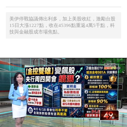
美伊停戰協議傳出利多，加上美股收紅，激勵台股
15日大漲1227點，收在45396點重返4萬5千點，科
技與金融股成市場焦點。