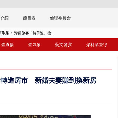
播介紹
節目表
倫理委員會
取消！ 滯留旅客「拚手速」搶...
園槍擊！ 14歲槍手開火釀多師...
壹直播
壹氣象
藝文饗宴
爆料第壹線
%下架標準惹議 傳石崇良、姜至...
年！ 8／8見面會限40粉絲 YG大...
」劇場版超人氣限量特典 粉絲排...
金轉進房市 新婚夫妻賺到換新房
大逆轉！ 證實慈濟買BNT遭詐10...
t天花板崩落「鷹架倒塌」砸傷嬤 客...
10億！ 豪宅藏「9千萬鈔票磚、...
 「一鴨三吃」、「客家攪福」...