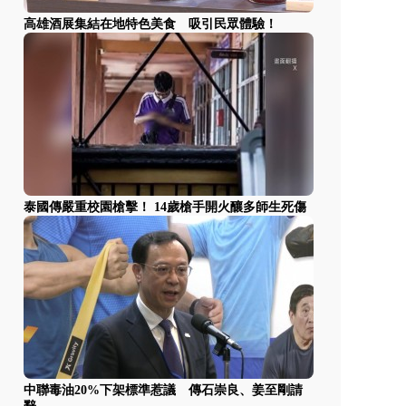
高雄酒展集結在地特色美食 吸引民眾體驗！
泰國傳嚴重校園槍擊！ 14歲槍手開火釀多師生死傷
中聯毒油20%下架標準惹議 傳石崇良、姜至剛請