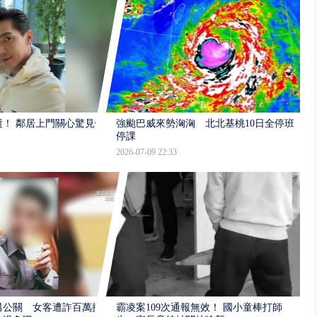
逝！ 鄰居上門關心驚見倒
強颱巴威來勢洶洶 北北基桃10日全停班
停課
2026-07-09 22:33
男公關 女客遭詐百萬提
霸凌案109次通報無效！ 國小童棒打師