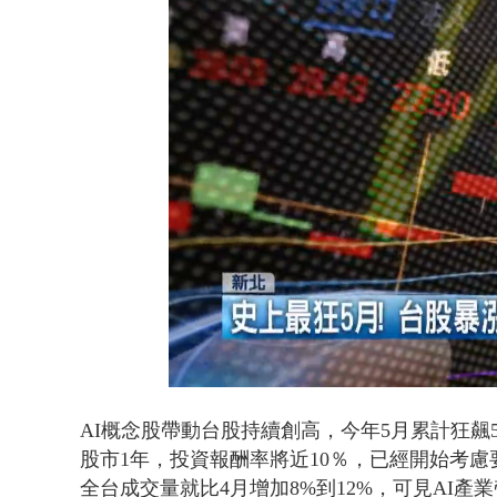
白海豚海警！
Loaded
:
Unmute
46.25%
AI概念股帶動台股持續創高，今年5月累計狂飆
股市1年，投資報酬率將近10％，已經開始考
全台成交量就比4月增加8%到12%，可見AI