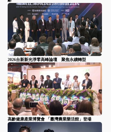
辭
2026台新新光淨零高峰論壇 聚焦永續轉型
高齡健康產業博覽會 「臺灣農業樂活館」登場