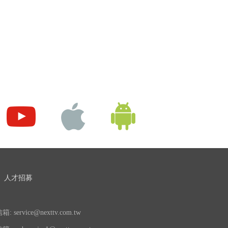
人才招募
 service@nexttv.com.tw