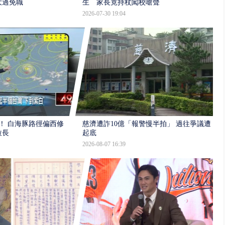
大過免職
生 家長竟持杖闖校嗆聲
2026-07-30 19:04
！ 白海豚路徑偏西修
慈濟遭詐10億「報警慢半拍」 過往爭議遭
拉長
起底
2026-08-07 16:39