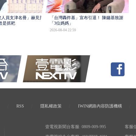
建人員支津名冊」赫見黃
「台灣轟炸基」宣布引退！ 陳鏞基致謝
曾是抓耙
「3位媽媽」
2026-08-04 22:59
RSS
隱私權政策
IWIN網路內容防護機構
壹電視新聞台客服: 0809-009-995
客服信箱: