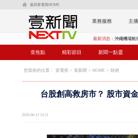
返回壹電視HOME
業務服務
主
最新消息：
沖繩機場航班
泰國傳嚴重校
壹焦點
精彩節目
新聞一點靈
中聯毒油20
您當前的位置：
壹電視
>
壹新聞
>
HOME
>
財經
BP出道10周
「吉伊卡哇
台股創高救房市？ 股市資
「疫苗採購」
LaLapor
2026-06-13 14:21
名律狠詐慈濟
父親節限定！