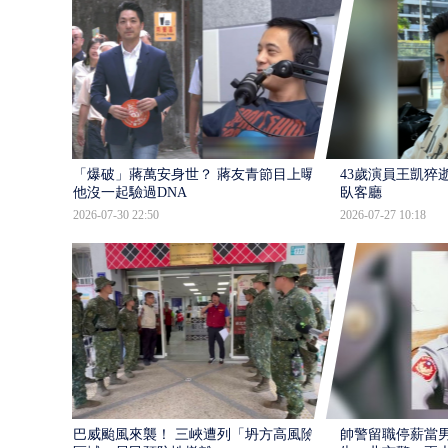
「爆破」蔣萬安身世？ 蔣友青節目上曝：
43歲演員王凱猝
他沒一起驗過DNA
臥客廳
2026-07-30 22:50
2026-07-27 10:18
巴威颱風來襲！ 三峽遭列「坍方高風險」
帥警留職停薪當