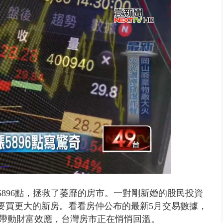
 雨彈將炸台中以北 不排除明...
5896點，拯救了萎靡的房市。一對剛新婚的股民投資
慮要買更大的新房。看看房仲公布的最新5月交易數據，
產業帶動財富效應，台灣房市正在悄悄回溫。