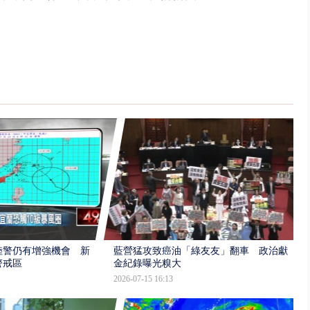
陸警仍有增強機會 新
藍營猛攻致癌油「綠友友」翻車 政治獻
警戒區
金紀錄曝光糗大
2026-07-15 16:13