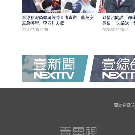
韋淳祐深偽賴總統聲音遭查辦 蔣萬安態
疑情治間諜「佈
度急轉彎、李四川力挺
偉哲！ 沈榮欽：
2026-07-30 16:58
2026-07-16 20:48
關於壹電視