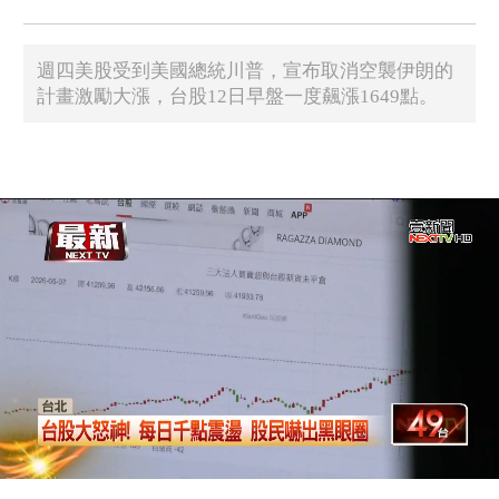
週四美股受到美國總統川普，宣布取消空襲伊朗的
計畫激勵大漲，台股12日早盤一度飆漲1649點。