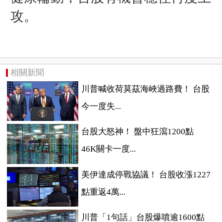
攻。
相關新聞
川普喊收荷莫茲海峽過路費！ 台股
今一度失...
台股大怒神！ 盤中狂瀉1200點
46K關卡一度...
美伊達成停戰協議！ 台股收漲1227
點重返4萬...
川普「1句話」台股爆噴逾1600點