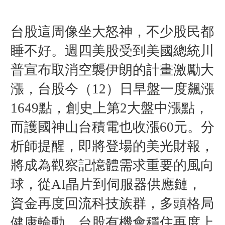
台股這周像坐大怒神，不少股民都
睡不好。週四美股受到美國總統川
普宣布取消空襲伊朗的計畫激勵大
漲，台股今（12）日早盤一度飆漲
1649點，創史上第2大盤中漲點，
而護國神山台積電也收漲60元。
分
析師提醒，
即將登場的美光財報，
將成為觀察記憶體需求
重要的風向
球，
從AI晶片到伺服器供應鏈，
資金再度回流科技族群，
多頭格局
健康輪動，
台股有機會穩住再度上