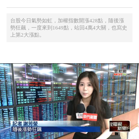
台股今日氣勢如虹，加權指數開漲428點，隨後漲
勢狂飆，一度來到1649點，站回4萬4大關，也寫史
上第2大漲點。