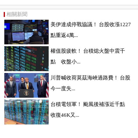
相關新聞
美伊達成停戰協議！ 台股收漲1227
點重返4萬...
權值股疲軟！ 台積熄火盤中震千
點 收盤小...
川普喊收荷莫茲海峽過路費！ 台股
今一度失...
台積電領軍！ 颱風後補漲近千點
收復46K又...