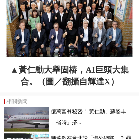
▲
黃仁勳大舉固樁，
AI巨頭大集
合。（圖／翻攝自輝達X）
相關新聞
億萬富翁秘密！ 黃仁勳、蘇姿丰
「省時」搭...
輝達欲在台北設「海外總部」？ 尋