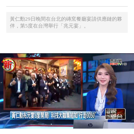
黃仁勳29日晚間在台北的磚窯餐廳宴請供應鏈的夥
伴，第5度在台灣舉行「兆元宴」。