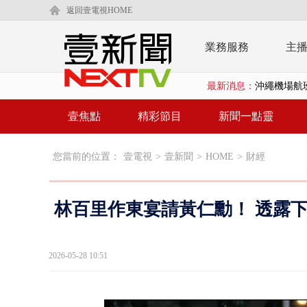
返回壹電視HOME
業務服務
主
最新消息：
沖繩機場航班
泰國傳嚴重校
壹焦點
精彩節目
新聞一點靈
中聯毒油20
您當前的位置：
壹電視
>
壹新聞
>
HOME
>
財經
BP出道10周
「吉伊卡哇
林百里作東宴請黃仁勳！ 透露
「疫苗採購」
LaLapor
2026-05-28 10:51
名律狠詐慈濟
父親節限定！