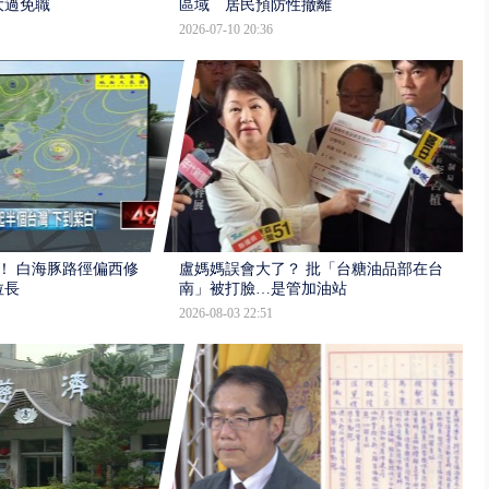
大過免職
區域 居民預防性撤離
2026-07-10 20:36
！ 白海豚路徑偏西修
盧媽媽誤會大了？ 批「台糖油品部在台
拉長
南」被打臉…是管加油站
2026-08-03 22:51