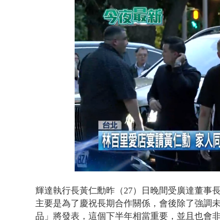
白海豚海警！
Loaded
:
Unmute
47.27%
輝達執行長黃仁勳昨（27）日晚間受廣達董事
主要是為了慶祝長期合作關係，會後除了強調
品」將發表，這個下半年相當重要，並且也會