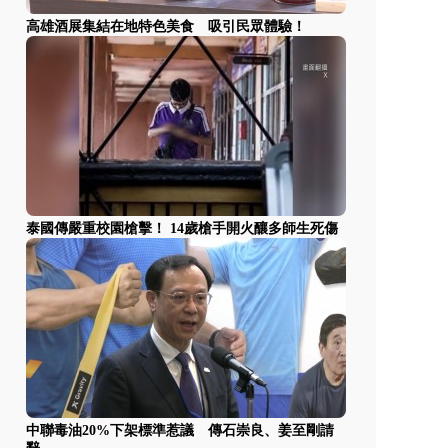
高雄酒展集結在地特色美食 吸引民眾體驗！
泰國傳嚴重校園槍擊！ 14歲槍手開火釀多師生死傷
中聯毒油20%下架標準惹議 傳石崇良、姜至剛請