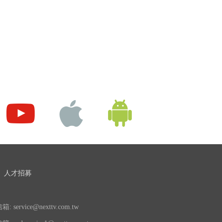
人才招募
 service@nexttv.com.tw