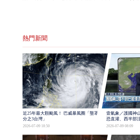
熱門新聞
近25年最大顆颱風！ 巴威暴風圈「壟罩4
壹氣象／護國神山
分之3台灣」
恐直灌、西半部
2026-07-09 18:50
2026-07-09 08:09