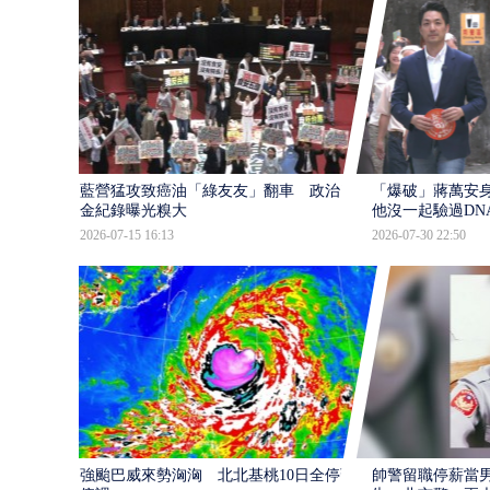
藍營猛攻致癌油「綠友友」翻車 政治獻
「爆破」蔣萬安身
金紀錄曝光糗大
他沒一起驗過DN
2026-07-15 16:13
2026-07-30 22:50
強颱巴威來勢洶洶 北北基桃10日全停班
帥警留職停薪當