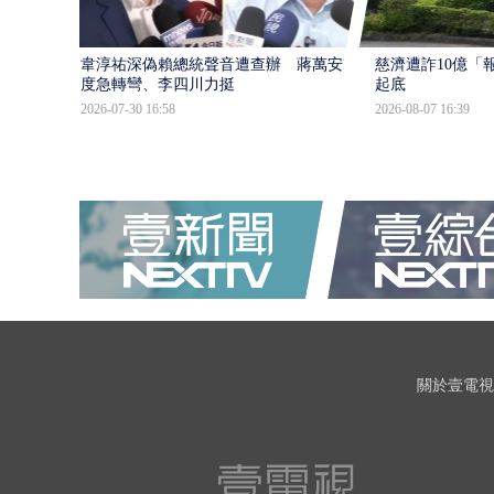
韋淳祐深偽賴總統聲音遭查辦 蔣萬安態
慈濟遭詐10億「
度急轉彎、李四川力挺
起底
2026-07-30 16:58
2026-08-07 16:39
關於壹電視