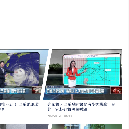
擋不到！ 巴威颱風環流
壹氣象／巴威發陸警仍有增強機會 新
注意
北、宜花列首波警戒區
2026-07-10 08:15