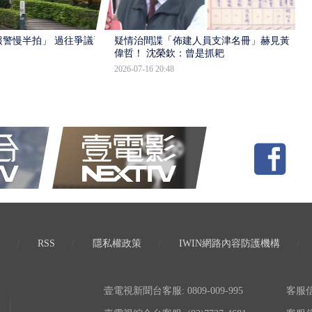
報警慢半拍」 過往爭議遭
疑情治間諜「佈建人員支津名冊」赫見黃
偉哲！ 沈榮欽：曾是抓耙
2026-07-16 20:48
RSS
隱私權政策
IWIN網路內容防護機構
壹電視新聞台客服: 0809-009-995
客服信箱: