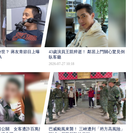
世？ 蔣友青節目上曝：
43歲演員王凱猝逝！ 鄰居上門關心驚見倒
A
臥客廳
2026-07-27 10:18
男公關 女客遭詐百萬提
巴威颱風來襲！ 三峽遭列「坍方高風險」