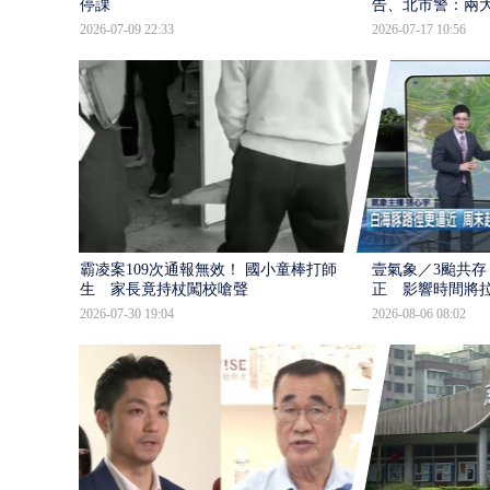
停課
告、北市警：兩
2026-07-09 22:33
2026-07-17 10:56
霸凌案109次通報無效！ 國小童棒打師
壹氣象／3颱共存
生 家長竟持杖闖校嗆聲
正 影響時間將
2026-07-30 19:04
2026-08-06 08:02