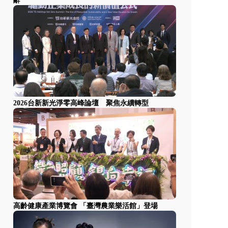
辭
2026台新新光淨零高峰論壇 聚焦永續轉型
高齡健康產業博覽會 「臺灣農業樂活館」登場