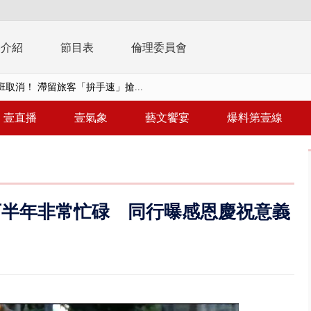
播介紹
節目表
倫理委員會
取消！ 滯留旅客「拚手速」搶...
園槍擊！ 14歲槍手開火釀多師...
壹直播
壹氣象
藝文饗宴
爆料第壹線
%下架標準惹議 傳石崇良、姜至...
年！ 8／8見面會限40粉絲 YG大...
」劇場版超人氣限量特典 粉絲排...
下半年非常忙碌 同行曝感恩慶祝意義
大逆轉！ 證實慈濟買BNT遭詐10...
t天花板崩落「鷹架倒塌」砸傷嬤 客...
10億！ 豪宅藏「9千萬鈔票磚、...
 「一鴨三吃」、「客家攪福」...