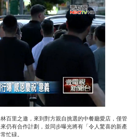
 雨彈將炸台中以北 不排除明...
長林百里之邀，來到對方親自挑選的中餐廳愛店，僅管
未來仍有合作計劃，並同步曝光將有「令人驚喜的新產
非常忙碌。