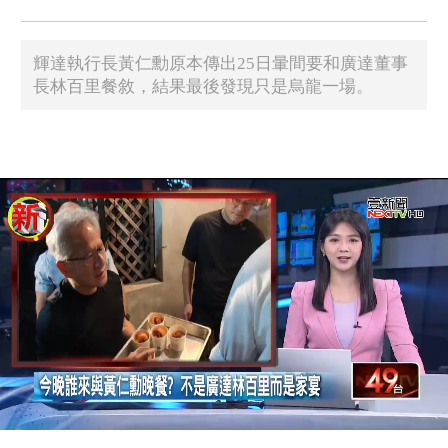
輝達執行長黃仁勳原本傳出25日暈間要和廣達董事
長林百里餐敘，結果最後發現只是烏龍一場。