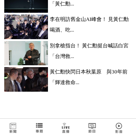
「黃仁勳...
李在明訪舊金山AI峰會！ 見黃仁勳
喝酒、吃...
別拿槍指台！ 黃仁勳挺台喊話白宮
「台灣救...
黃仁勳快閃日本秋葉原 與30年前
「輝達救命...