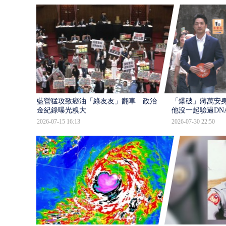
藍營猛攻致癌油「綠友友」翻車 政治獻
「爆破」蔣萬安身
金紀錄曝光糗大
他沒一起驗過DN
2026-07-15 16:13
2026-07-30 22:50