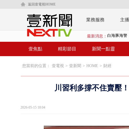
返回壹電視HOME
業務服務
主
最新消息：
沖繩機場航班
泰國傳嚴重校
壹焦點
精彩節目
新聞一點靈
中聯毒油20
您當前的位置：
壹電視
>
壹新聞
>
HOME
>
財經
BP出道10周
「吉伊卡哇
川習利多撐不住賣壓！ 
「疫苗採購」
LaLapor
2026-05-15 18:04
名律狠詐慈濟
父親節限定！