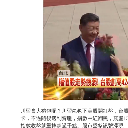
白海豚海警！
Loaded
:
Unmute
42.79%
川習會大禮包呢？川習氣氛下美股開紅盤，台股
卡，不過隨後遇到賣壓，指數由紅翻黑，震盪13
指數收盤就重摔超過千點。股市盤整訊號浮現，