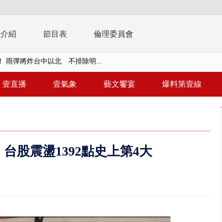
播介紹
節目表
倫理委員會
取消！ 滯留旅客「拚手速」搶...
園槍擊！ 14歲槍手開火釀多師...
壹直播
壹氣象
藝文饗宴
爆料第壹線
%下架標準惹議 傳石崇良、姜至...
年！ 8／8見面會限40粉絲 YG大...
」劇場版超人氣限量特典 粉絲排...
台股震盪1392點史上第4大
大逆轉！ 證實慈濟買BNT遭詐10...
t天花板崩落「鷹架倒塌」砸傷嬤 客...
10億！ 豪宅藏「9千萬鈔票磚、...
 「一鴨三吃」、「客家攪福」...