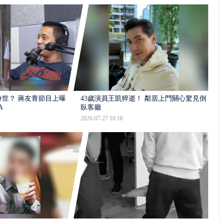
世？ 蔣友青節目上曝：
43歲演員王凱猝逝！ 鄰居上門關心驚見倒
A
臥客廳
2026-07-27 10:18