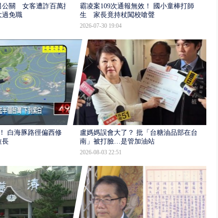
男公關 女客遭詐百萬提
霸凌案109次通報無效！ 國小童棒打師
大過免職
生 家長竟持杖闖校嗆聲
2026-07-30 19:04
！ 白海豚路徑偏西修
盧媽媽誤會大了？ 批「台糖油品部在台
拉長
南」被打臉…是管加油站
2026-08-03 22:51