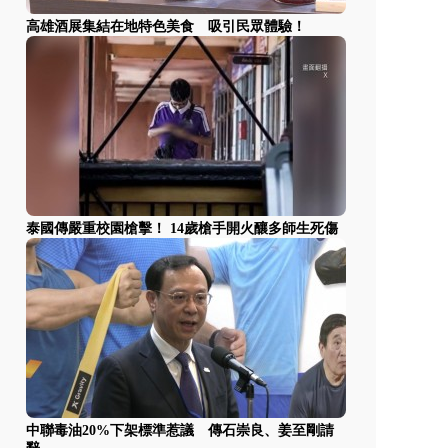
高雄酒展集結在地特色美食 吸引民眾體驗！
泰國傳嚴重校園槍擊！ 14歲槍手開火釀多師生死傷
中聯毒油20%下架標準惹議 傳石崇良、姜至剛請