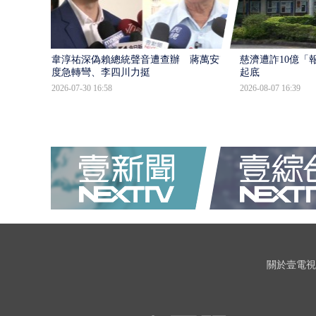
韋淳祐深偽賴總統聲音遭查辦 蔣萬安態
慈濟遭詐10億「
度急轉彎、李四川力挺
起底
2026-07-30 16:58
2026-08-07 16:39
關於壹電視