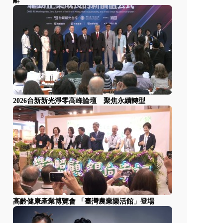
辭
2026台新新光淨零高峰論壇 聚焦永續轉型
高齡健康產業博覽會 「臺灣農業樂活館」登場