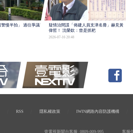
報警慢半拍」 過往爭議遭
疑情治間諜「佈建人員支津名冊」赫見黃
偉哲！ 沈榮欽：曾是抓耙
2026-07-16 20:48
RSS
隱私權政策
IWIN網路內容防護機構
壹電視新聞台客服: 0809-009-995
客服信箱: