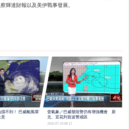
觀察輝達財報以及美伊戰事發展。
擋不到！ 巴威颱風環流
壹氣象／巴威發陸警仍有增強機會 新
注意
北、宜花列首波警戒區
2026-07-10 08:15