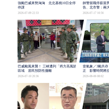
強颱巴威來勢洶洶 北北基桃10日全停班
帥警留職停薪當
停課
告、北市警：兩
2026-07-09 22:33
2026-07-17 10:56
巴威颱風來襲！ 三峽遭列「坍方高風險」
壹氣象／3颱共存
區域 居民預防性撤離
正 影響時間將
2026-07-10 20:36
2026-08-06 08:02