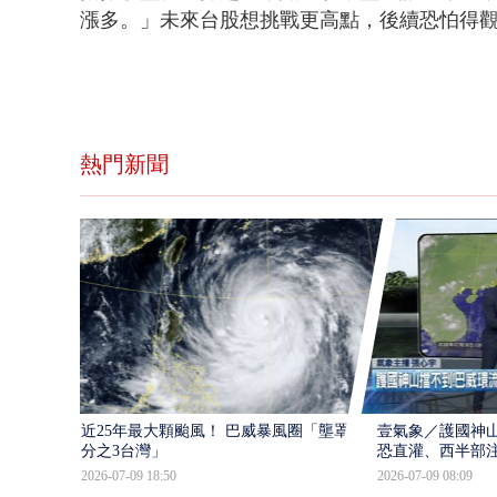
漲多。」未來台股想挑戰更高點，後續恐怕得
熱門新聞
近25年最大顆颱風！ 巴威暴風圈「壟罩4
壹氣象／護國神山
分之3台灣」
恐直灌、西半部
2026-07-09 18:50
2026-07-09 08:09