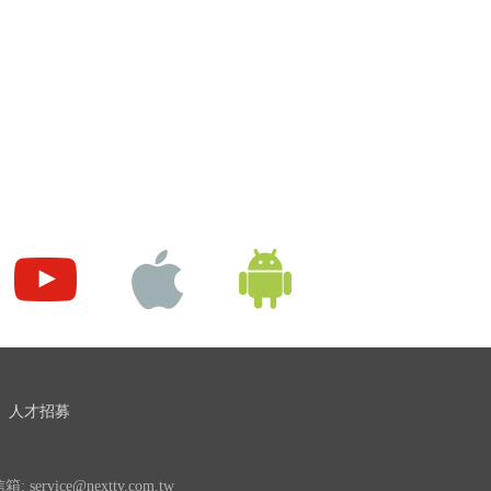
人才招募
 service@nexttv.com.tw