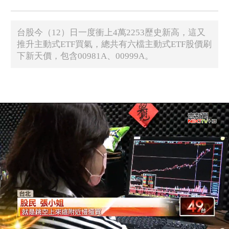
台股今（12）日一度衝上4萬2253歷史新高，這又
推升主動式ETF買氣，總共有六檔主動式ETF股價刷
下新天價，包含00981A、00999A。