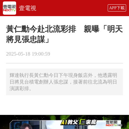
壹電視
APP下載
黃仁勳今赴北流彩排 親曝「明天
將見張忠謀」
2025-05-18 19:00:59
輝達執行長黃仁勳今日下午現身飯店外，他透露明
日將見台積電創辦人張忠謀，接著前往北流為明日
演講彩排。