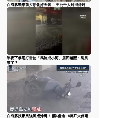
白海豚襲來前夕彰化好天氣！ 王公千人封街烤蚵
半夜下暴雨打雷使「馬路成小河」居民嚇醒：颱風
來了？
白海豚挾豪風強風虐沖繩！ 釀6傷逾1.8萬戶大停電