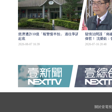
慈濟遭詐10億「報警慢半拍」 過往爭議遭
疑情治間諜「佈
起底
偉哲！ 沈榮欽：
2026-08-07 16:39
2026-07-16 20:48
關於壹電視