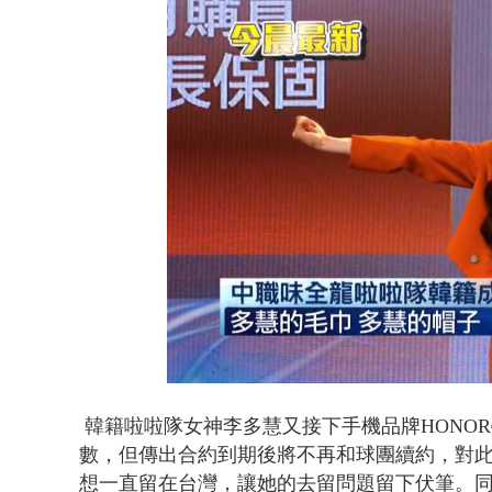
泰國傳嚴重校
Loaded
:
Unmute
46.13%
韓籍啦啦隊女神李多慧又接下手機品牌HONO
數，但傳出合約到期後將不再和球團續約，對
想一直留在台灣，讓她的去留問題留下伏筆。