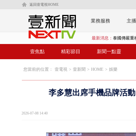
返回壹電視HOME
業務服務
主
最新消息：
在野黨推「
【新聞一點靈
壹焦點
精彩節目
新聞一點靈
蔣萬安提「
您當前的位置：
壹電視
>
壹新聞
>
HOME
>
娛樂
又毒駕！ 男
漢光演習第4
李多慧出席手機品牌活動
蔣萬安為慈
慈濟遭詐10
2026-07-08 14:40
涉侵占7億！
壹氣象／白海