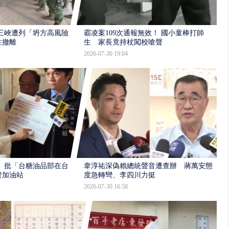
三峽遭列「坍方高風險」
霸凌案109次通報無效！ 國小童棒打師
性撤離
生 家長竟持杖闖校嗆聲
2026-07-30 19:04
 批「台糖油品部在台
韋淳祐深偽賴總統聲音遭查辦 蔣萬安態
管加油站
度急轉彎、李四川力挺
2026-07-30 16:58