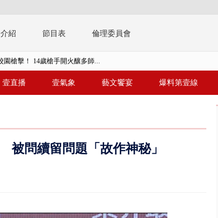
播介紹
節目表
倫理委員會
未來帳戶」三讀 行政院：編預算...
】慈濟遭詐10.6億未提告 網友...
壹直播
壹氣象
藝文饗宴
爆料第壹線
南有大安森林公園、北有榮星」周...
子撞車拒檢「油門一催」警察狂...
天 海軍近岸防禦演練 賴總統...
 被問續留問題「故作神秘」
濟疫苗轟中央 謝金河：顛倒黑白...
.6億未提告 網友炸鍋：財報怎過...
 兆基前董被收押 寄居蟹負責人...
豚颱風龜速前進！ 周末兩天降...