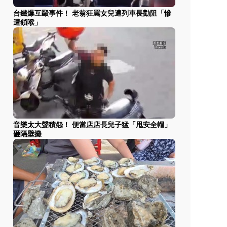
台鐵爆互毆事件！ 老翁狂罵女兒遭列車長勸阻「慘
遭鎖喉」
音樂太大聲積怨！ 便當店店長兒子猛「甩安全帽」
砸隔壁攤