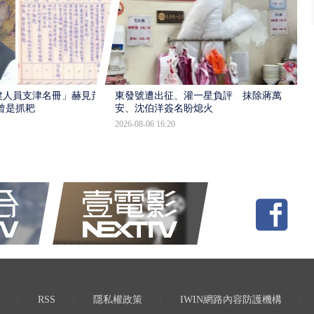
建人員支津名冊」赫見黃
東發號遭出征、灌一星負評 抹除蔣萬
曾是抓耙
安、沈伯洋簽名盼熄火
2026-08-06 16:20
RSS
隱私權政策
IWIN網路內容防護機構