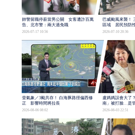
帥警留職停薪當男公關 女客遭詐百萬提
巴威颱風來襲！ 
告、北市警：兩大過免職
區域 居民預防
2026-07-17 10:56
2026-07-10 20:36
壹氣象／3颱共存！ 白海豚路徑偏西修
盧媽媽誤會大了？
正 影響時間將拉長
南」被打臉…是
2026-08-06 08:02
2026-08-03 22:51