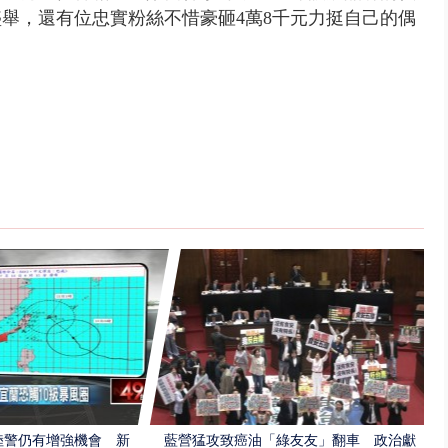
盛舉，還有位忠實粉絲不惜豪砸4萬8千元力挺自己的偶
陸警仍有增強機會 新
藍營猛攻致癌油「綠友友」翻車 政治獻