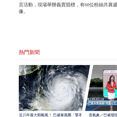
言活動，現場舉辦義賣競標，有60位粉絲共襄
像。
熱門新聞
近25年最大顆颱風！ 巴威暴風圈「壟罩4
壹氣象／巴威發