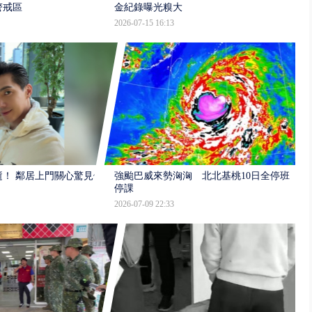
警戒區
金紀錄曝光糗大
2026-07-15 16:13
逝！ 鄰居上門關心驚見倒
強颱巴威來勢洶洶 北北基桃10日全停班
停課
2026-07-09 22:33