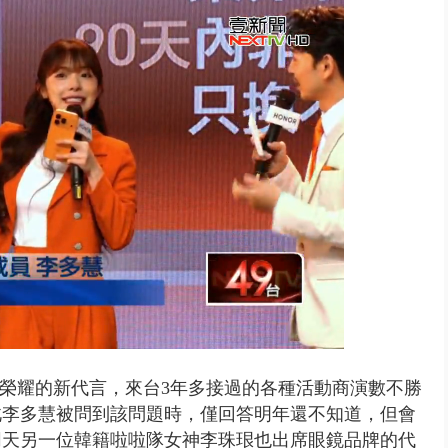
園槍擊！ 14歲槍手開火釀多師...
R榮耀的新代言，來台3年多接過的各種活動商演數不勝
此李多慧被問到該問題時，僅回答明年還不知道，但會
同天另一位韓籍啦啦隊女神李珠珢也出席眼鏡品牌的代