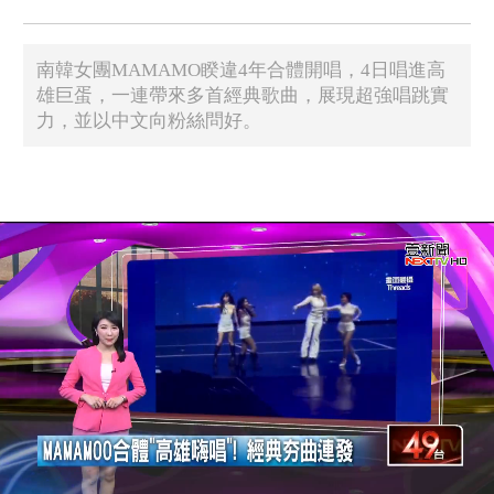
​南韓女團MAMAMO睽違4年合體開唱，4日唱進高
雄巨蛋，一連帶來多首經典歌曲，展現超強唱跳實
力，並以中文向粉絲問好。