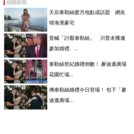
相關新聞
天后泰勒絲蜜月地點成話題 網友
猜海濱豪宅
昔喊「討厭泰勒絲」 川普未獲邀
參加婚禮、...
泰勒絲世紀婚禮倒數！ 麥迪遜廣場
花園忙場...
傳泰勒絲婚禮今日登場！ 包下「麥
迪遜廣場...