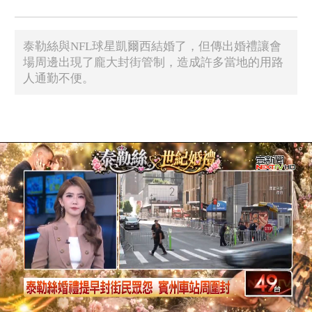
泰勒絲與NFL球星凱爾西結婚了，但傳出婚禮讓會
場周邊出現了龐大封街管制，造成許多當地的用路
人通勤不便。