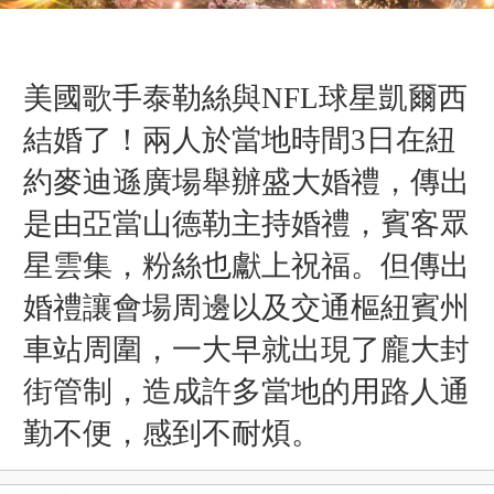
美國歌手泰勒絲與NFL球星凱爾西
結婚了！兩人於當地時間3日
在紐
約麥迪遜廣場舉辦盛大婚禮，
傳出
是由亞當山德勒主持婚禮，賓客眾
星雲集，粉絲也獻上祝福。但傳出
婚禮
讓會場周邊以及交通樞紐賓州
車站周圍，一大早就出現了龐大封
街管制，造成許多當地的用路人通
勤不便，感到不耐煩。