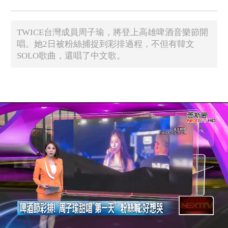
TWICE台灣成員周子瑜，將登上高雄啤酒音樂節開
唱。她2日被粉絲捕捉到彩排過程，不但有韓文
SOLO歌曲，還唱了中文歌。