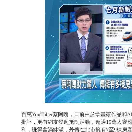
男子拒檢遭驗
Loaded
:
Unmute
49.79%
百萬YouTuber蔡阿嘎，日前由於拿畫家作品
批評，更有網友發起抵制活動，超過15萬人響
利，賺得盆滿缽滿，外傳在北市擁有7至9棟房