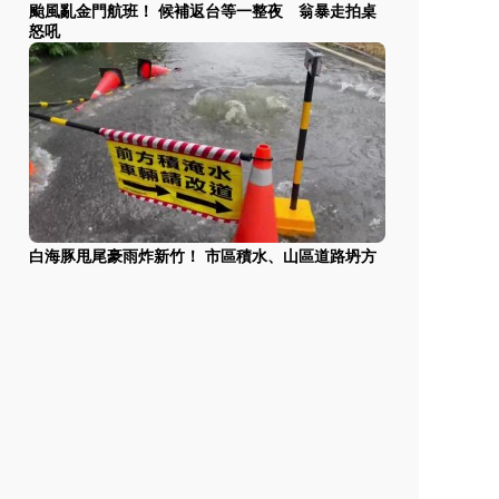
颱風亂金門航班！ 候補返台等一整夜 翁暴走拍桌
怒吼
白海豚甩尾豪雨炸新竹！ 市區積水、山區道路坍方