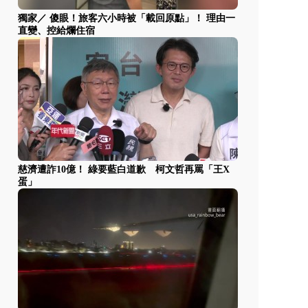
獨家／ 傻眼！旅客六小時被「載回原點」！ 理由一
直變、控給爛住宿
慈濟遭詐10億！ 綠要藍白道歉 柯文哲再罵「王X
蛋」