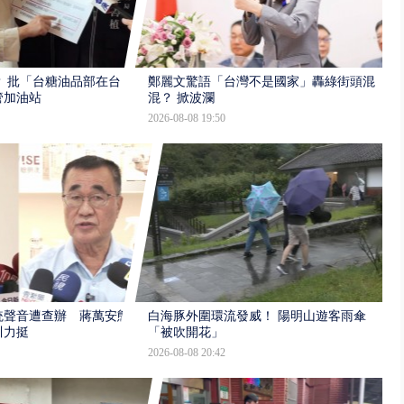
 批「台糖油品部在台
鄭麗文驚語「台灣不是國家」轟綠街頭混
管加油站
混？ 掀波瀾
2026-08-08 19:50
統聲音遭查辦 蔣萬安態
白海豚外圍環流發威！ 陽明山遊客雨傘
川力挺
「被吹開花」
2026-08-08 20:42