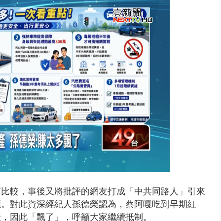
出毒、酒駕！ 2男開瑪莎拉蒂朝...
和AI比較，事後又將批評的網友打成「中共同路人」引來
應。對此資深經紀人孫德榮認為，蔡阿嘎吃到早期紅
產，因此「飄了」，呼籲大家繼續抵制。