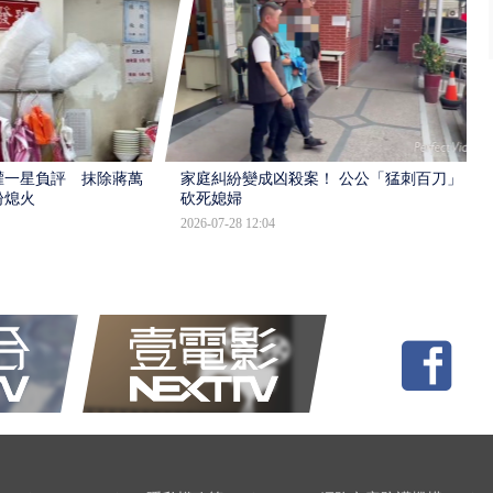
灌一星負評 抹除蔣萬
家庭糾紛變成凶殺案！ 公公「猛刺百刀」
盼熄火
砍死媳婦
2026-07-28 12:04