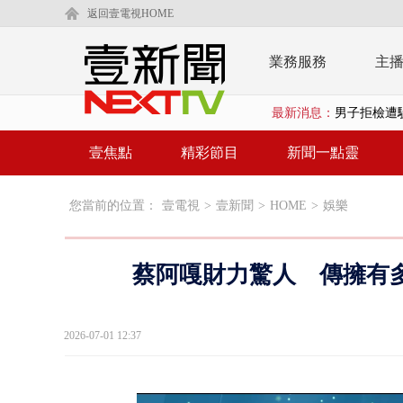
返回壹電視HOME
業務服務
主
最新消息：
白海豚狂風侵
慈濟遭詐10
壹焦點
精彩節目
新聞一點靈
白海豚挾暴雨
您當前的位置：
壹電視
>
壹新聞
>
HOME
>
娛樂
颱風亂金門航
白海豚甩尾豪
蔡阿嘎財力驚人 傳擁有
白海豚沒放
大貨車疲駕
2026-07-01 12:37
白海豚雨彈炸
【新聞一點靈