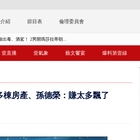
播介紹
節目表
倫理委員會
襲！ 基隆港貨櫃倒塌、地下室...
億！ 綠要藍白道歉 柯文哲再罵...
壹直播
壹氣象
藝文饗宴
爆料第壹線
！ 中正紀念堂現「雨瀑階梯」 ...
班！ 候補返台等一整夜 翁暴...
雨炸新竹！ 市區積水、山區道...
多棟房產、孫德榮：賺太多飄了
假惹怨 蔣萬安挨轟稱「沒發陸警...
又吸毒逆向撞 小客車被撞爛駕駛...
台釀「水漂效應」 三招自保可...
】里長參選人竟肇逃！ 連撞2車...