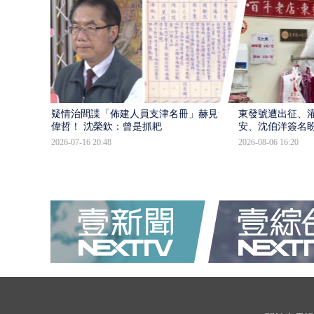
疑情治間諜「佈建人員支津名冊」赫見黃
東發號遭出征、
偉哲！ 沈榮欽：曾是抓耙
安、沈伯洋簽名
2026-07-16 20:48
2026-08-06 16:20