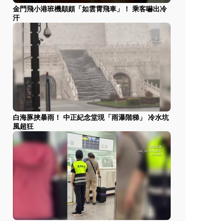
金門飛小港班機顛頗「如雲霄飛車」！ 乘客嚇出冷
汗
白海豚挾暴雨！ 中正紀念堂現「雨瀑階梯」 冷水坑
風超狂