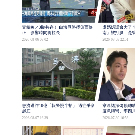
壹氣象／3颱共存！ 白海豚路徑偏西修
盧媽媽誤會大了？
正 影響時間將拉長
南」被打臉…是
2026-08-06 08:02
2026-08-03 22:51
慈濟遭詐10億「報警慢半拍」 過往爭議遭
韋淳祐深偽賴總
起底
度急轉彎、李四
2026-08-07 16:39
2026-07-30 16:58