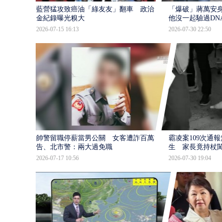
藍營猛攻致癌油「綠友友」翻車 政治獻
「爆破」蔣萬安身
金紀錄曝光糗大
他沒一起驗過DN
2026-07-15 16:13
2026-07-30 22:50
帥警留職停薪當男公關 女客遭詐百萬提
霸凌案109次通
告、北市警：兩大過免職
生 家長竟持杖
2026-07-17 10:56
2026-07-30 19:04