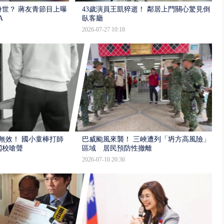
世？ 蔣友青節目上曝：
43歲演員王凱猝逝！ 鄰居上門關心驚見倒
A
臥客廳
2026-07-27 10:18
報無效！ 國小童棒打師
巴威颱風來襲！ 三峽遭列「坍方高風險」
闖校嗆聲
區域 居民預防性撤離
2026-07-10 20:36