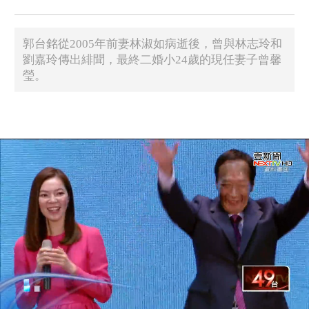
郭台銘從2005年前妻林淑如病逝後，曾與林志玲和
劉嘉玲傳出緋聞，最終二婚小24歲的現任妻子曾馨
瑩。