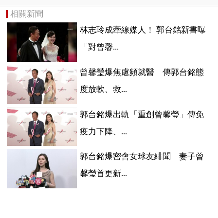
相關新聞
林志玲成牽線媒人！ 郭台銘新書曝
「對曾馨...
曾馨瑩爆焦慮頻就醫 傳郭台銘態
度放軟、救...
郭台銘爆出軌「重創曾馨瑩」傳免
疫力下降、...
郭台銘爆密會女球友緋聞 妻子曾
馨瑩首更新...