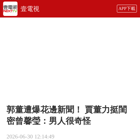
壹電視
APP下載
郭董遭爆花邊新聞！ 賈董力挺閨
密曾馨瑩：男人很奇怪
2026-06-30 12:14:49