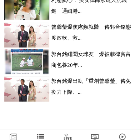
利慾薰心！ 美女律師涉龐大洗錢
鏈 通緝港...
曾馨瑩爆焦慮頻就醫 傳郭台銘態
度放軟、救...
郭台銘緋聞女球友 爆被菲律賓富
商包養20年...
郭台銘爆出軌「重創曾馨瑩」傳免
疫力下降、...