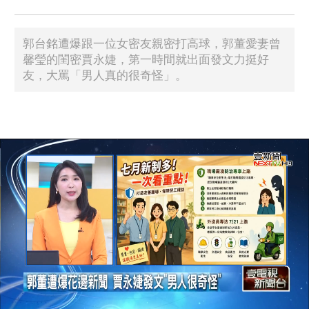
郭台銘遭爆跟一位女密友親密打高球，郭董愛妻曾
馨瑩的閨密賈永婕，第一時間就出面發文力挺好
友，大罵「男人真的很奇怪」。