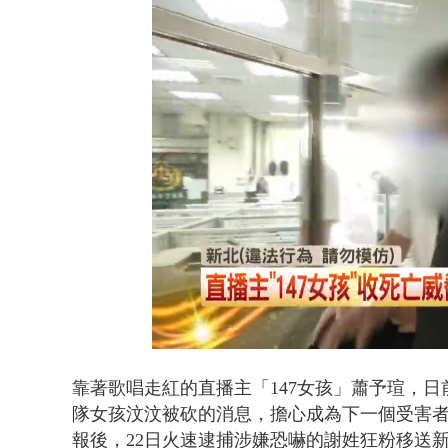
BP出道10周
Loaded
:
Unmute
58.55%
靠著歌唱走紅的直播主「147女孩」
蕭予瑄
，日
隊女孩汶汶被砍的消息，擔心成為下一個受害
報後，22日火速逮捕
涉嫌恐嚇的謝姓
狂粉
移送