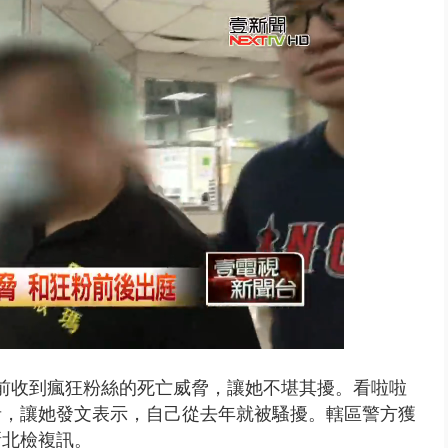
年！ 8／8見面會限40粉絲 YG大...
前收到瘋狂粉絲的死亡威脅，讓她不堪其擾。看啦啦
者，讓她發文表示，自己從去年就被騷擾。轄區警方獲
新北檢複訊
。