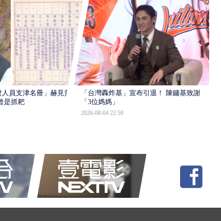
建人員支津名冊」赫見黃
「台灣轟炸基」宣布引退！ 陳鏞基致謝
曾是抓耙
「3位媽媽」
2026-08-04 22:59