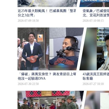
近25年最大顆颱風！ 巴威暴風圈「壟罩4
壹氣象／巴威發
分之3台灣」
北、宜花列首波
2026-07-09 18:50
2026-07-10 08:15
「爆破」蔣萬安身世？ 蔣友青節目上曝：
43歲演員王凱猝
他沒一起驗過DNA
臥客廳
2026-07-30 22:50
2026-07-27 10:18