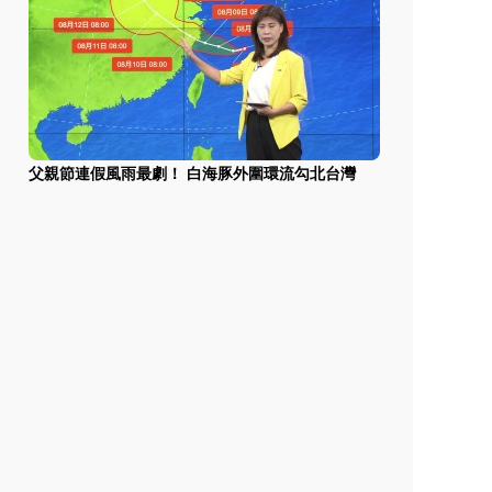
父親節連假風雨最劇！ 白海豚外圍環流勾北台灣