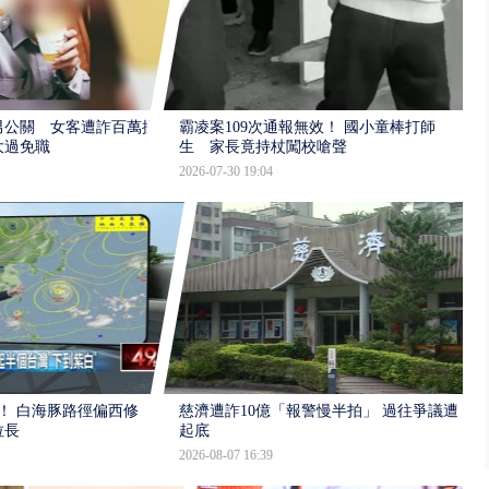
男公關 女客遭詐百萬提
霸凌案109次通報無效！ 國小童棒打師
大過免職
生 家長竟持杖闖校嗆聲
2026-07-30 19:04
！ 白海豚路徑偏西修
慈濟遭詐10億「報警慢半拍」 過往爭議遭
拉長
起底
2026-08-07 16:39