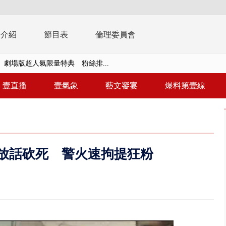
播介紹
節目表
倫理委員會
」劇場版超人氣限量特典 粉絲排...
子撞車拒檢「油門一催」警察狂...
壹直播
壹氣象
藝文饗宴
爆料第壹線
天 海軍近岸防禦演練 賴總統...
濟疫苗轟中央 謝金河：顛倒黑白...
.6億未提告 網友炸鍋：財報怎過...
被放話砍死 警火速拘提狂粉
 兆基前董被收押 寄居蟹負責人...
豚颱風龜速前進！ 周末兩天降...
園槍擊！ 14歲槍手開火釀多師...
%下架標準惹議 傳石崇良、姜至...