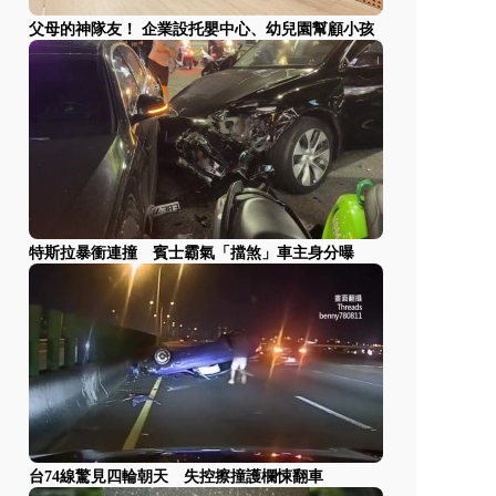
父母的神隊友！ 企業設托嬰中心、幼兒園幫顧小孩
特斯拉暴衝連撞 賓士霸氣「擋煞」車主身分曝
台74線驚見四輪朝天 失控擦撞護欄悚翻車