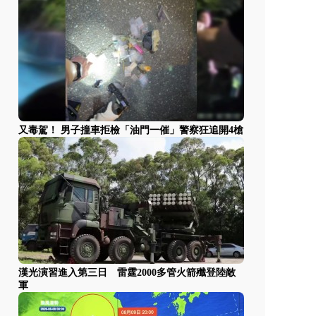
又毒駕！ 男子撞車拒檢「油門一催」警察狂追開4槍
漢光演習進入第三日 雷霆2000多管火箭殲登陸敵
軍