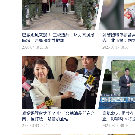
巴威颱風來襲！ 三峽遭列「坍方高風險」
帥警留職停薪當
區域 居民預防性撤離
告、北市警：兩
2026-07-10 20:36
2026-07-17 10:56
盧媽媽誤會大了？ 批「台糖油品部在台
壹氣象／3颱共存
南」被打臉…是管加油站
正 影響時間將
2026-08-03 22:51
2026-08-06 08:02