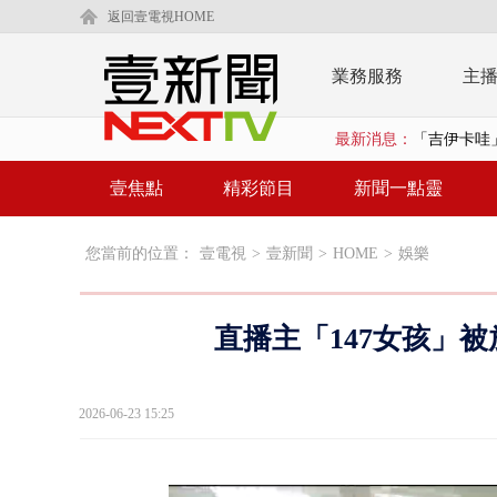
返回壹電視HOME
業務服務
主
最新消息：
「吉伊卡哇
又毒駕！ 男
壹焦點
精彩節目
新聞一點靈
漢光演習第4
您當前的位置：
壹電視
>
壹新聞
>
HOME
>
娛樂
蔣萬安為慈
慈濟遭詐10
直播主「147女孩」
涉侵占7億！
壹氣象／白海
2026-06-23 15:25
泰國傳嚴重校
中聯毒油20