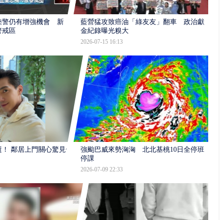
陸警仍有增強機會 新
藍營猛攻致癌油「綠友友」翻車 政治獻
警戒區
金紀錄曝光糗大
2026-07-15 16:13
逝！ 鄰居上門關心驚見倒
強颱巴威來勢洶洶 北北基桃10日全停班
停課
2026-07-09 22:33