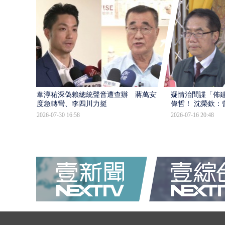
韋淳祐深偽賴總統聲音遭查辦 蔣萬安態
疑情治間諜「佈
度急轉彎、李四川力挺
偉哲！ 沈榮欽：
2026-07-30 16:58
2026-07-16 20:48