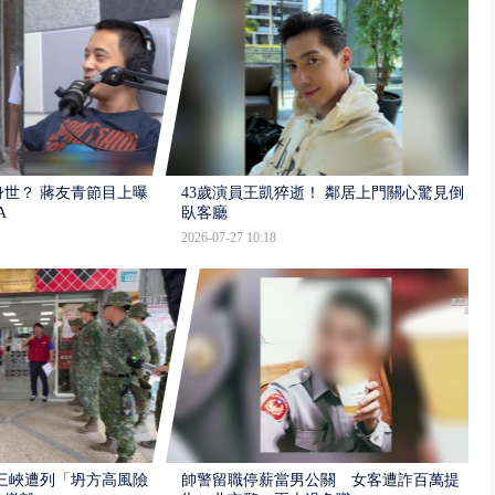
世？ 蔣友青節目上曝：
43歲演員王凱猝逝！ 鄰居上門關心驚見倒
A
臥客廳
2026-07-27 10:18
三峽遭列「坍方高風險」
帥警留職停薪當男公關 女客遭詐百萬提