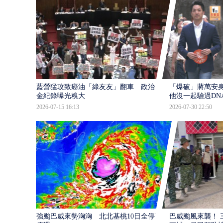
藍營猛攻致癌油「綠友友」翻車 政治獻
「爆破」蔣萬安身
金紀錄曝光糗大
他沒一起驗過DN
2026-07-15 16:13
2026-07-30 22:50
強颱巴威來勢洶洶 北北基桃10日全停班
巴威颱風來襲！ 