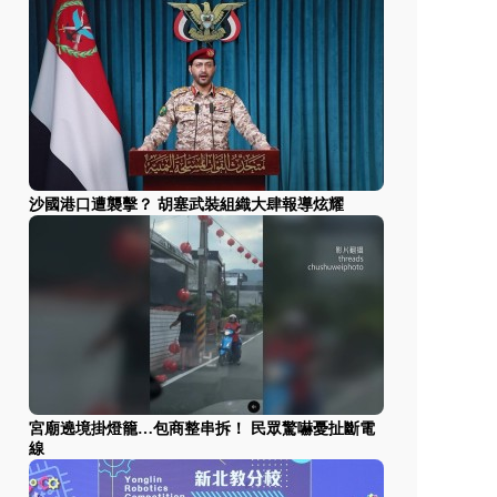
沙國港口遭襲擊？ 胡塞武裝組織大肆報導炫耀
宮廟遶境掛燈籠…包商整串拆！ 民眾驚嚇憂扯斷電
線