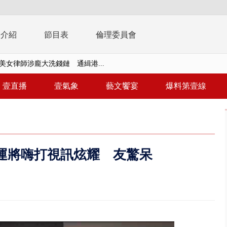
播介紹
節目表
倫理委員會
美女律師涉龐大洗錢鏈 通緝港...
拒馬「只有始源可以停」 他真...
壹直播
壹氣象
藝文饗宴
爆料第壹線
稿」嗆爆盧秀燕 2028總統戰提...
個資爭議 連戰媳婦轟財政部不負責任
戲水失蹤！ 搜救艇翻覆4警消落...
運將嗨打視訊炫耀 友驚呆
0.8億」 名律師聯手掮客騙買「B...
演習第二日 防護關鍵基礎設施
0萬筆個資！ 網軍洩密中共遭起訴...
禍 砂石車為閃避悚撞4車釀3傷