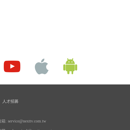
人才招募
 service@nexttv.com.tw