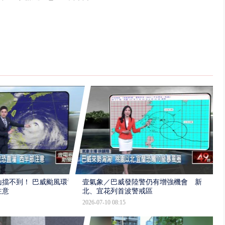
擋不到！ 巴威颱風環流
壹氣象／巴威發陸警仍有增強機會 新
注意
北、宜花列首波警戒區
2026-07-10 08:15