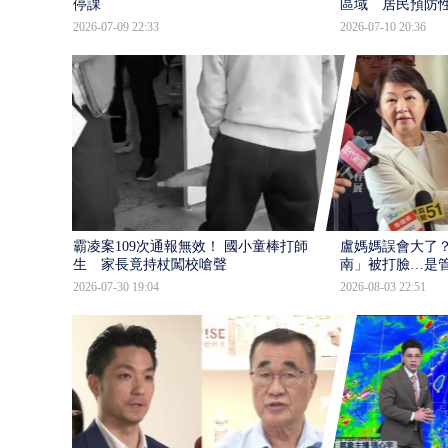
停課
區域 居民預防
2026-07-09 22:33
2026-07-10 20:36
霸凌案109次通報無效！ 國小童棒打師
盧媽媽誤會大了？
生 家長竟持杖闖校嗆聲
南」被打臉…是
2026-07-30 19:04
2026-08-03 22:51