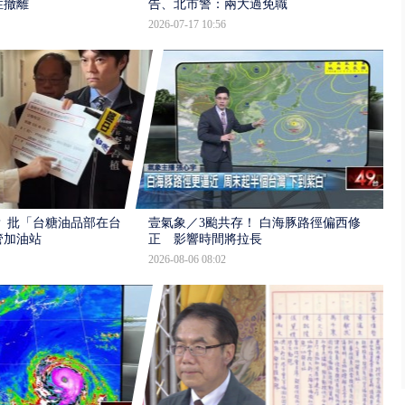
性撤離
告、北市警：兩大過免職
2026-07-17 10:56
 批「台糖油品部在台
壹氣象／3颱共存！ 白海豚路徑偏西修
管加油站
正 影響時間將拉長
2026-08-06 08:02