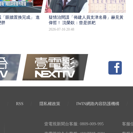
「眼牆置換完成」 進入
疑情治間諜「佈建人員支津名冊」赫見黃
變胖
偉哲！ 沈榮欽：曾是抓耙
2026-07-16 20:48
RSS
隱私權政策
IWIN網路內容防護機構
壹電視新聞台客服: 0809-009-995
客服信箱: