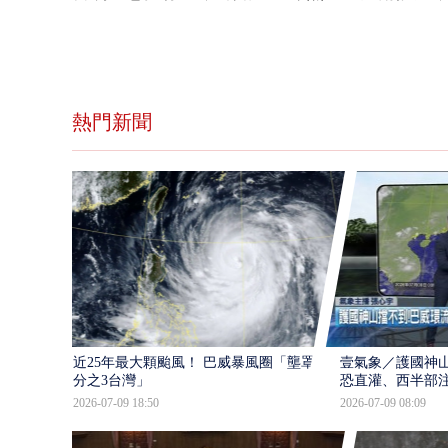
熱門新聞
近25年最大顆颱風！ 巴威暴風圈「壟罩4
壹氣象／護國神山
分之3台灣」
恐直灌、西半部
2026-07-09 18:50
2026-07-09 08:09