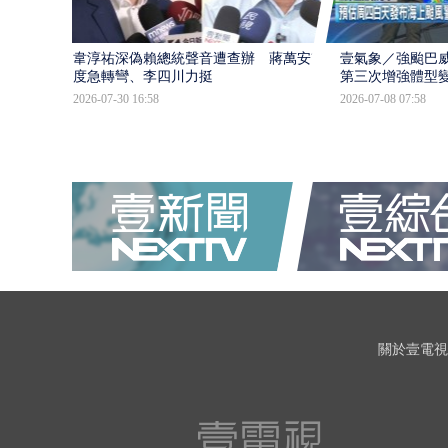
韋淳祐深偽賴總統聲音遭查辦 蔣萬安態
壹氣象／強颱巴威
度急轉彎、李四川力挺
第三次增強體型
2026-07-30 16:58
2026-07-08 07:58
關於壹電視