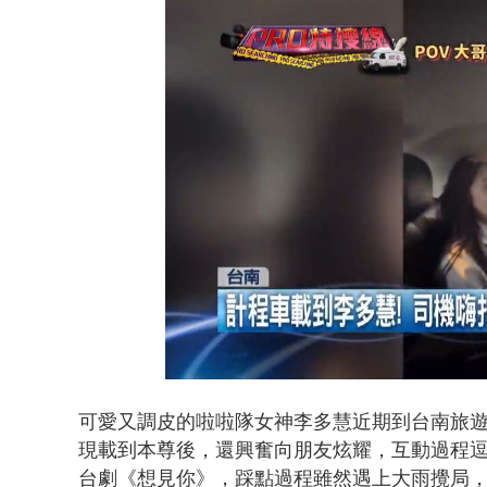
白海豚逼近.
Loaded
:
Unmute
46.71%
可愛又調皮的啦啦隊女神李多慧近期到台南旅
現載到本尊後，還興奮向朋友炫耀，互動過程
台劇《想見你》，踩點過程雖然遇上大雨攪局