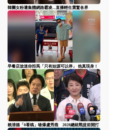
韓團女粉遭集體網路霸凌...直播輕生震驚各界
早餐店放迷你拒馬「只有始源可以停」 他真現身！
賴清德「0看稿」嗆爆盧秀燕 2028總統戰提前開打