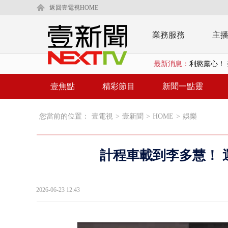
返回壹電視HOME
業務服務
主
最新消息：
利慾薰心！ 
早餐店放迷你
壹焦點
精彩節目
新聞一點靈
賴清德「0看
您當前的位置：
壹電視
>
壹新聞
>
HOME
>
娛樂
EZ WAY
救生員大武崙
計程車載到李多慧！ 
狠詐慈濟「1
漢光42號
2026-06-23 12:43
暗網買500
貨車鬼切釀