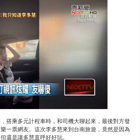
..北市「颱風整備假」？ 蔣萬安...
遊，搭乘多元計程車時，和司機大聊起來，最後對方發
逗樂一票網友。這次李多慧來到台南旅遊，竟然是因為
，但還是讓多慧直呼好好玩。