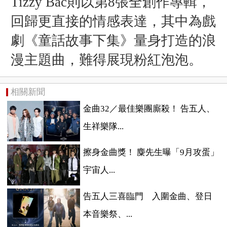
Tizzy Bac則以第8張全創作專輯，
回歸更直接的情感表達，其中為戲
劇《童話故事下集》量身打造的浪
漫主題曲，難得展現粉紅泡泡。
相關新聞
金曲32／最佳樂團廝殺！ 告五人、
生祥樂隊...
擦身金曲獎！ 麋先生曝「9月攻蛋」
宇宙人...
告五人三喜臨門 入圍金曲、登日
本音樂祭、...