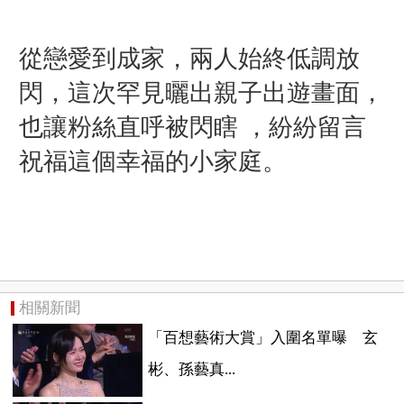
從
戀愛到成家，兩人始終低調放
閃，這次罕見曬出親子出遊畫面，
也讓粉絲直呼被閃瞎 ，紛紛留言
祝福這個幸福的小家庭。
相關新聞
「百想藝術大賞」入圍名單曝 玄
彬、孫藝真...