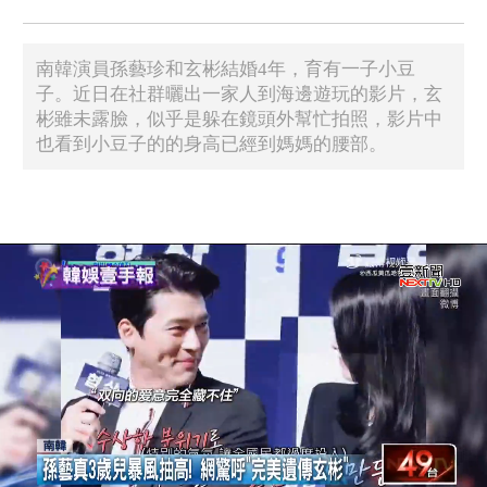
南韓演員孫藝珍和玄彬結婚4年，育有一子小豆
子。近日在社群曬出一家人到海邊遊玩的影片，玄
彬雖未露臉，似乎是躲在鏡頭外幫忙拍照，影片中
也看到小豆子的的身高已經到媽媽的腰部。