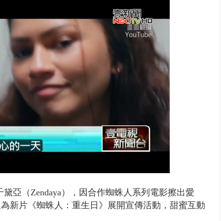
取消！ 滯留旅客「拚手速」搶...
與千黛亞（Zendaya），因合作蜘蛛人系列電影擦出愛
人為新片《蜘蛛人：重生日》展開宣傳活動，甜蜜互動