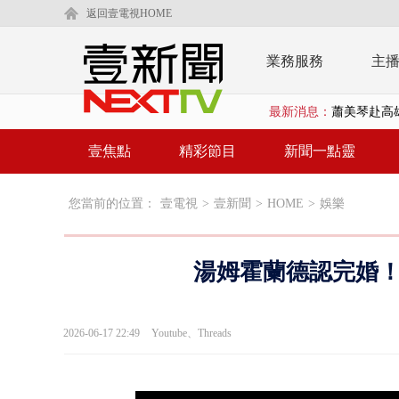
返回壹電視HOME
業務服務
主
最新消息：
蕭美琴赴高雄
「鯨魚」挾
壹焦點
精彩節目
新聞一點靈
BP出道10周
您當前的位置：
壹電視
>
壹新聞
>
HOME
>
娛樂
「吉伊卡哇
「疫苗採購」
湯姆霍蘭德認完婚！
LaLapor
名律狠詐慈濟
2026-06-17 22:49
Youtube、Threads
父親節限定！
白海豚海警！