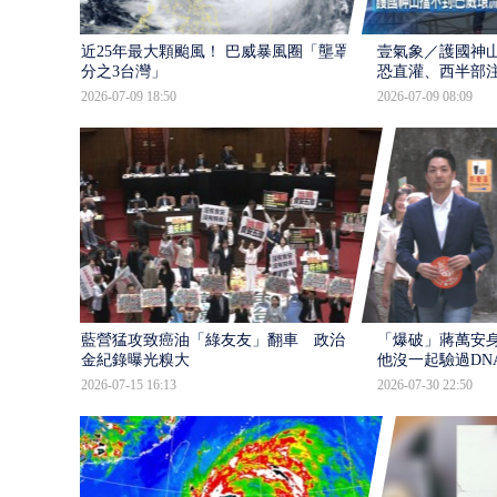
近25年最大顆颱風！ 巴威暴風圈「壟罩4
壹氣象／護國神山
分之3台灣」
恐直灌、西半部
2026-07-09 18:50
2026-07-09 08:09
藍營猛攻致癌油「綠友友」翻車 政治獻
「爆破」蔣萬安身
金紀錄曝光糗大
他沒一起驗過DN
2026-07-15 16:13
2026-07-30 22:50