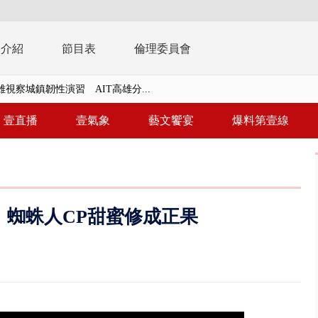
播介紹
節目表
倫理委員會
視察城鎮韌性演習 AIT高雄分...
風雨肆虐菲律賓 土石流災情釀6
壹直播
壹氣象
藝文饗宴
爆料第壹線
年！ 8／8見面會限40粉絲 YG大...
」劇場版超人氣限量特典 粉絲排...
大逆轉！ 證實慈濟買BNT遭詐10...
 蜘蛛人CP甜蜜修成正果
t天花板崩落「鷹架倒塌」砸傷嬤 客...
10億！ 豪宅藏「9千萬鈔票磚、...
 「一鴨三吃」、「客家攪福」...
 雨彈將炸台中以北 不排除明...