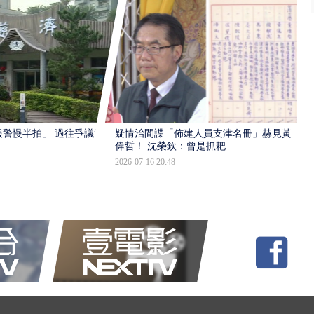
報警慢半拍」 過往爭議遭
疑情治間諜「佈建人員支津名冊」赫見黃
偉哲！ 沈榮欽：曾是抓耙
2026-07-16 20:48