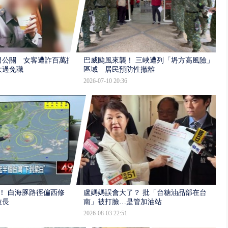
男公關 女客遭詐百萬提
巴威颱風來襲！ 三峽遭列「坍方高風險」
大過免職
區域 居民預防性撤離
2026-07-10 20:36
！ 白海豚路徑偏西修
盧媽媽誤會大了？ 批「台糖油品部在台
拉長
南」被打臉…是管加油站
2026-08-03 22:51