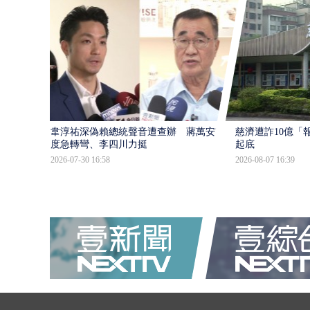
韋淳祐深偽賴總統聲音遭查辦 蔣萬安態
慈濟遭詐10億「
度急轉彎、李四川力挺
起底
2026-07-30 16:58
2026-08-07 16:39