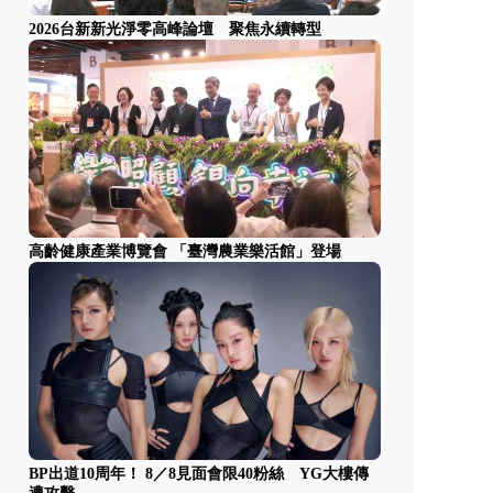
2026台新新光淨零高峰論壇 聚焦永續轉型
高齡健康產業博覽會 「臺灣農業樂活館」登場
BP出道10周年！ 8／8見面會限40粉絲 YG大樓傳