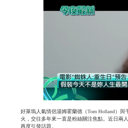
沖繩機場航班
Loaded
:
Unmute
42.48%
好萊塢人氣情侶湯姆霍蘭德（Tom Holland）
火，交往多年來一直是粉絲關注焦點。近日兩
再度引發話題。