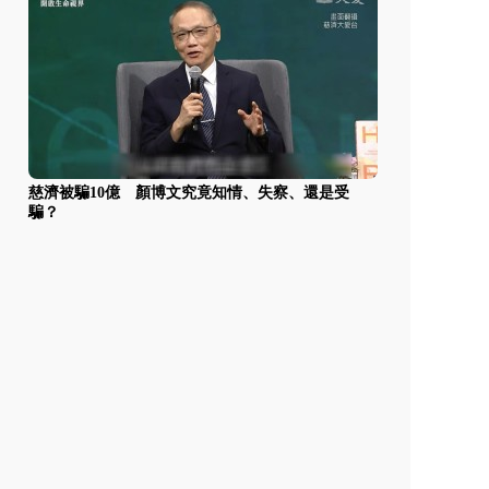
慈濟被騙10億 顏博文究竟知情、失察、還是受
騙？