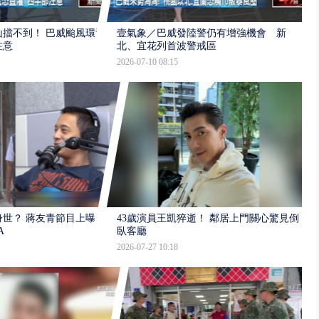
擋不到！ 巴威颱風環流
壹氣象／巴威發陸警仍有增強機會 新
注意
北、宜花列首波警戒區
2026-07-10 08:15
世？ 蔣友青節目上曝：
43歲演員王凱猝逝！ 鄰居上門關心驚見倒
A
臥客廳
2026-07-27 10:18