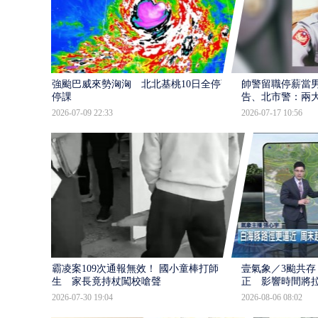
強颱巴威來勢洶洶 北北基桃10日全停班
帥警留職停薪當
停課
告、北市警：兩
2026-07-09 22:33
2026-07-17 10:56
霸凌案109次通報無效！ 國小童棒打師
壹氣象／3颱共存
生 家長竟持杖闖校嗆聲
正 影響時間將
2026-07-30 19:04
2026-08-06 08:02