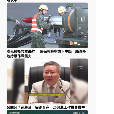
遭攻擊
漢光模擬共軍轟炸！ 確保戰時空防不中斷 驗證基
地持續作戰能力
習國師「武統論」嚇跑台商 2500萬工作機會撤中