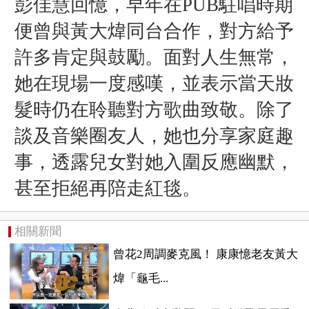
彭佳慧回憶，早年在PUB駐唱時期
便曾與黃大煒同台合作，對方給予
許多肯定與鼓勵。面對人生無常，
她在現場一度感嘆，並表示當天妝
髮時仍在聆聽對方歌曲致敬。除了
談及音樂圈友人，她也分享家庭趣
事，透露兒女對她入圍反應幽默，
甚至拒絕再陪走紅毯。
相關新聞
曾花2周調麥克風！ 康康憶老友黃大
煒「龜毛...