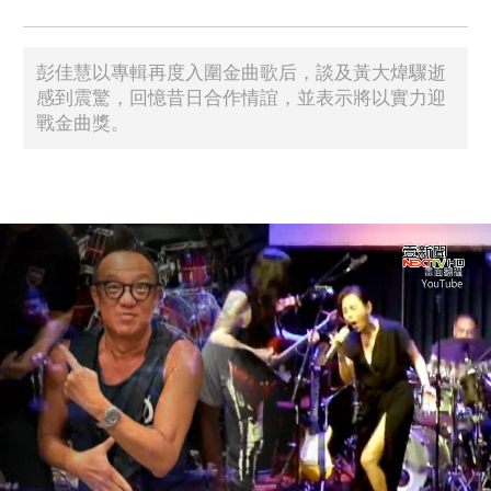
彭佳慧以專輯再度入圍金曲歌后，談及黃大煒驟逝
感到震驚，回憶昔日合作情誼，並表示將以實力迎
戰金曲獎。