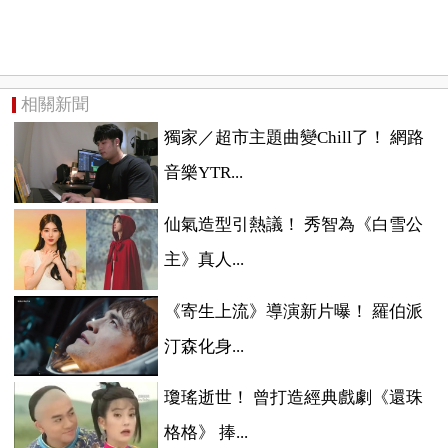
相關新聞
獨家／超市主題曲變Chill了！ 網路
音樂YTR...
仙氣造型引熱議！ 秀智為《白雪公
主》真人...
《寄生上流》導演新片曝！ 羅伯派
汀森化身...
瓊瑤逝世！ 曾打造經典戲劇《還珠
格格》 捧...