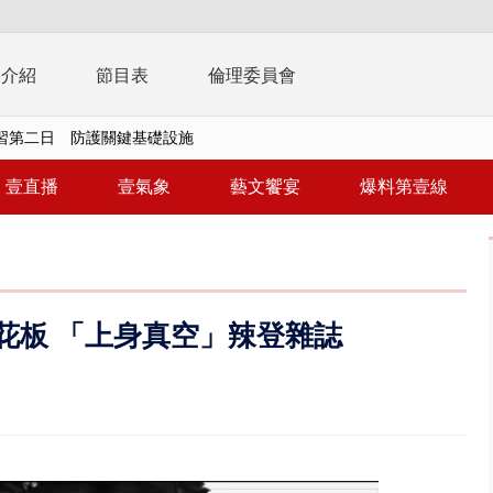
播介紹
節目表
倫理委員會
0萬筆個資！ 網軍洩密中共遭起訴...
周末影響最劇 中部以北紫爆、氣...
壹直播
壹氣象
藝文饗宴
爆料第壹線
真相大白 陳時中終獲公道：當時...
豚進逼！ 外圍雲系影響 北部...
拒馬「只有始源可以停」 他真...
度天花板 「上身真空」辣登雜誌
稿」嗆爆盧秀燕 2028總統戰提...
個資爭議 連戰媳婦轟財政部不負責任
戲水失蹤！ 搜救艇翻覆4警消落...
0.8億」 名律師聯手掮客騙買「B...