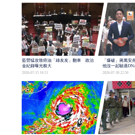
藍營猛攻致癌油「綠友友」翻車 政治獻
「爆破」蔣萬安身
金紀錄曝光糗大
他沒一起驗過DN
2026-07-15 16:13
2026-07-30 22:50