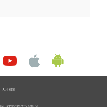
人才招募
 service@nexttv.com.tw