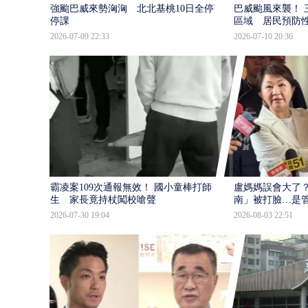
強颱巴威來勢洶洶 北北基桃10日全停班
巴威颱風來襲！ 
停課
區域 居民預防
2026-07-09 22:33
2026-07-10 20:36
霸凌案109次通報無效！ 國小童棒打師
盧媽媽誤會大了？
生 家長竟持杖闖校嗆聲
南」被打臉…是
2026-07-30 19:04
2026-08-03 22:51