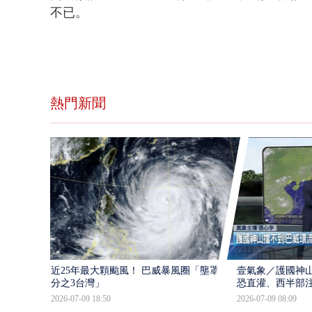
不已。
熱門新聞
近25年最大顆颱風！ 巴威暴風圈「壟罩4
壹氣象／護國神山
分之3台灣」
恐直灌、西半部
2026-07-09 18:50
2026-07-09 08:09