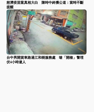
慈濟疫苗案真相大白 陳時中終獲公道：當時不斷
提醒
台中男開貨車路過江和樹服務處 嗆「開槍」警埋
伏4小時逮人