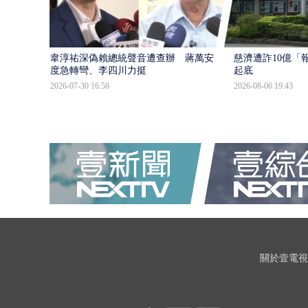
韋淳祐深偽賴總統聲音遭查辦 蔣萬安態
慈濟遭詐10億「
度急轉彎、李四川力挺
起底
2026-07-30 16:58
2026-08-06 19:43
關於壹電視