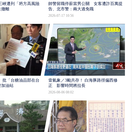
三峽遭列「坍方高風險」
帥警留職停薪當男公關 女客遭詐百萬提
性撤離
告、北市警：兩大過免職
2026-07-17 10:56
 批「台糖油品部在台
壹氣象／3颱共存！ 白海豚路徑偏西修
管加油站
正 影響時間將拉長
2026-08-06 08:02