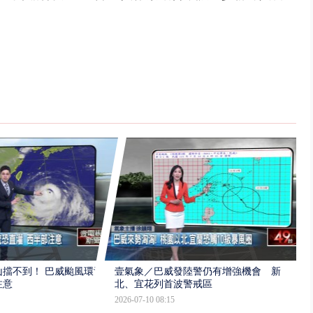
擋不到！ 巴威颱風環流
壹氣象／巴威發陸警仍有增強機會 新
注意
北、宜花列首波警戒區
2026-07-10 08:15