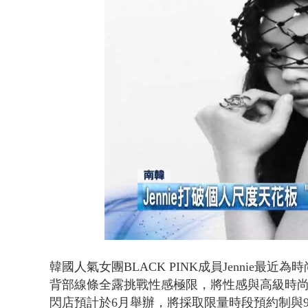
漢光42號
Loaded
:
Unmute
56.69%
韓國人氣女團BLACK PINK成員Jennie
背部線條全露挑戰性感極限，將性感與高級時尚感
閃店預計於6月舉辦，將採取限量時段預約制與