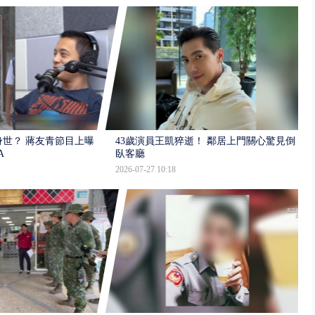
世？ 蔣友青節目上曝：
43歲演員王凱猝逝！ 鄰居上門關心驚見倒
A
臥客廳
2026-07-27 10:18