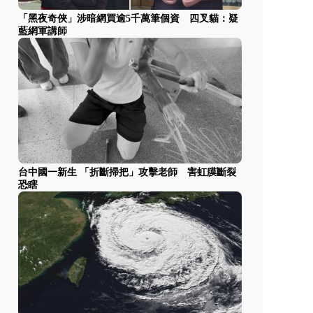
「黑夜奇俠」涉暗網買逾5千萬筆個資 四叉貓：疑
藍網軍講師
台中國一新生 「折斷掃把」攻擊老師 害虹膜斷裂
恐瞎