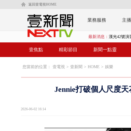
返回壹電視HOME
業務服務
主
最新消息：
暗網買500
中颱白海豚
壹焦點
精彩節目
新聞一點靈
慈濟疫苗案
您當前的位置：
壹電視
>
壹新聞
>
HOME
>
娛樂
壹氣象／白海
早餐店放迷你
Jennie打破個人尺
賴清德「0看
EZ WAY
2026-06-02 16:14
救生員大武崙
狠詐慈濟「1