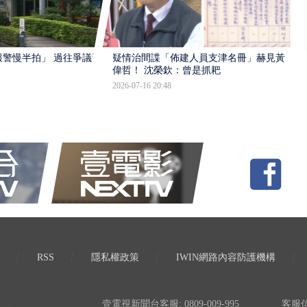
報警慢半拍」 過往爭議遭
疑情治間諜「佈建人員支津名冊」赫見黃
偉哲！ 沈榮欽：曾是抓耙
2026-07-16 20:48
RSS
隱私權政策
IWIN網路內容防護機構
壹電視新聞台客服: 0809-009-995
客服信箱: