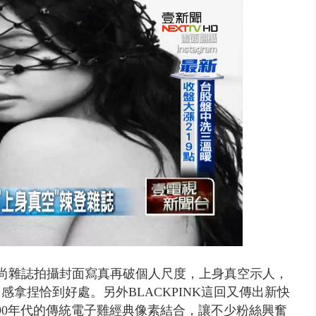
演習第二日 防護關鍵基礎設施
最近為時尚雜誌拍攝封面寫真再破個人尺度，上身真空示人，
拿捏恰到好處。另外BLACKPINK這回又傳出新快
90年代的傳統電子雞經典像素結合，讓不少粉絲興奮