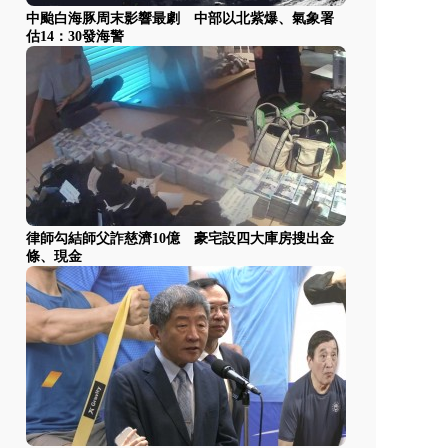
中颱白海豚周末影響最劇 中部以北紫爆、氣象署
估14：30發海警
律師勾結師父詐慈濟10億 豪宅設四大庫房搜出金
條、現金