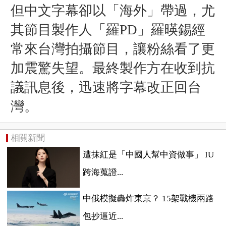
但中文字幕卻以「海外」帶過，尤
其節目製作人「羅PD」羅暎錫經
常來台灣拍攝節目，讓粉絲看了更
加震驚失望。最終製作方在收到抗
議訊息後，迅速將字幕改正回台
灣。
相關新聞
遭抹紅是「中國人幫中資做事」 IU
跨海蒐證...
中俄模擬轟炸東京？ 15架戰機兩路
包抄逼近...