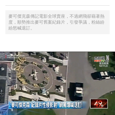
麥可傑克森傳記電影全球賣座，不過網飛卻藉著熱
度，順勢推出麥可舊案紀錄片，引發爭議，粉絲紛
紛怒喊退訂。