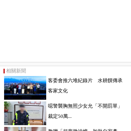
相關新聞
客委會推六堆紀錄片 水耕饌傳承
客家文化
噁警襲胸無照少女允「不開罰單」
裁定50萬...