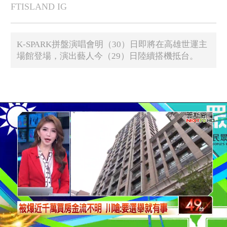
FTISLAND IG
K-SPARK拼盤演唱會明（30）日即將在高雄世運主
場館登場，演出藝人今（29）日陸續搭機抵台。