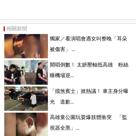
相關新聞
獨家／看演唱會遇女叫整晚「耳朵
被傷害」 ...
開唱倒數！ 太妍壓軸抵高雄 粉絲
睡機場迎...
「擋煞賓士」掀熱議！ 車主身分曝
光 道歉...
高雄童公園玩耍爆肢體衝突 「監
視器全黑」...