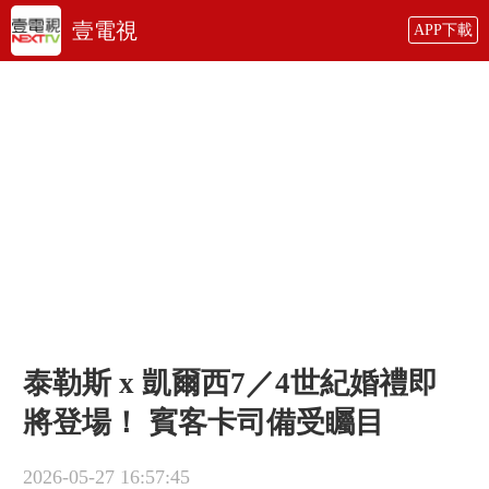
壹電視
APP下載
泰勒斯 x 凱爾西7／4世紀婚禮即
將登場！ 賓客卡司備受矚目
2026-05-27 16:57:45