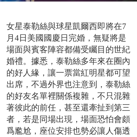
女星泰勒絲與球星凱爾西即將在7
月4日美國國慶日完婚，無疑將是
場面與賓客陣容都備受矚目的世紀
婚禮。據悉，泰勒絲多年來在圈內
的好人緣，讓一票當紅明星都可望
出席，不過外界也注意到，泰勒絲
的好友名單裡關係複雜，不只混雜
著彼此的前任，甚至還牽扯到第三
者，若是同場出現，場面恐怕會頗
爲尷尬，座位安排也勢必讓人傷透