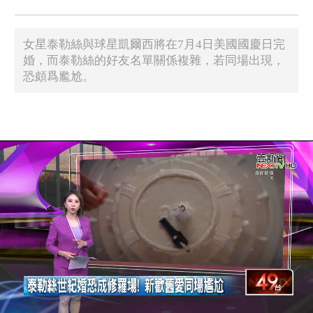
女星泰勒絲與球星凱爾西將在7月4日美國國慶日完
婚，而泰勒絲的好友名單關係複雜，若同場出現，
恐頗爲尷尬。