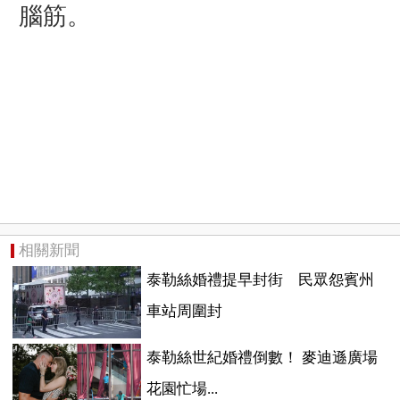
腦筋。
相關新聞
泰勒絲婚禮提早封街 民眾怨賓州
車站周圍封
泰勒絲世紀婚禮倒數！ 麥迪遜廣場
花園忙場...