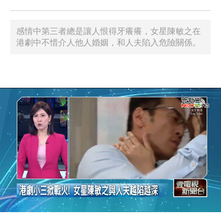
感情中第三者總是讓人恨得牙癢癢，女星陳敏之在
港劇中不惜介人他人婚姻，和人夫陷入危險關係。