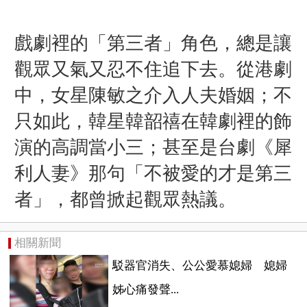
戲劇裡的「第三者」角色，總是讓
觀眾又氣又忍不住追下去。從港劇
中，
女星
陳敏之介入人夫婚姻；不
只如此，韓星韓韶禧在韓劇裡的飾
演的高調當小三；甚至是台劇《犀
利人妻》那句「不被愛的才是第三
者」，都曾掀起觀眾熱議。
相關新聞
駁器官消失、公公愛慕媳婦 媳婦
姊心痛發聲...