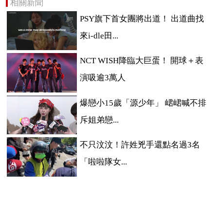
相關新聞
PSY旗下首女團將出道！ 出道曲找
來i-dle田...
NCT WISH降臨大巨蛋！ 開球＋表
演吸逾3萬人
爆戀小15歲「源少年」 峮峮喊不排
斥姐弟戀...
不只汶汶！許姓兇手還點名過3名
「啦啦隊女...