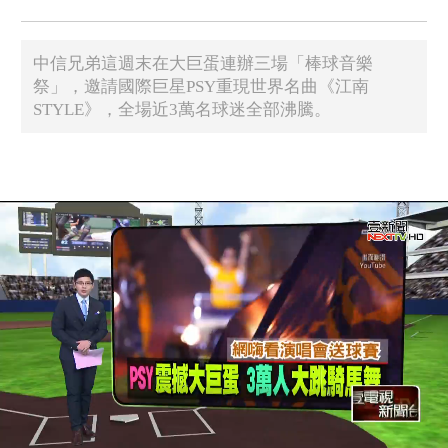
中信兄弟這週末在大巨蛋連辦三場「棒球音樂
祭」，邀請國際巨星PSY重現世界名曲《江南
STYLE》，全場近3萬名球迷全部沸騰。