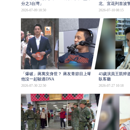
分之3台灣」
北、宜花列首波
2026-07-09 18:50
2026-07-10 08:15
「爆破」蔣萬安身世？ 蔣友青節目上曝：
43歲演員王凱猝
他沒一起驗過DNA
臥客廳
2026-07-30 22:50
2026-07-27 10:18