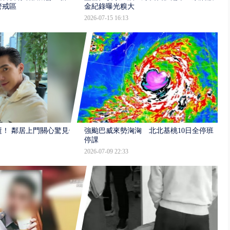
警戒區
金紀錄曝光糗大
2026-07-15 16:13
逝！ 鄰居上門關心驚見倒
強颱巴威來勢洶洶 北北基桃10日全停班
停課
2026-07-09 22:33