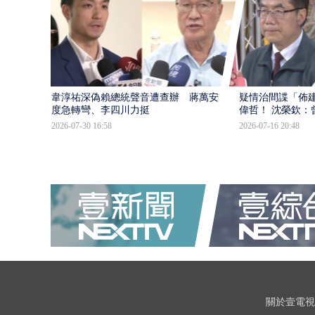
韋淳祐深偽賴總統聲音遭查辦 蔣萬安態
疑情治間諜「佈
度急轉彎、李四川力挺
偉哲！ 沈榮欽：
2026-07-30 16:58
2026-07-16 20:48
關於壹電視