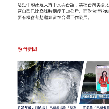
活動中趙娟週大秀中文與台語，笑稱台灣美食
露自己已比巔峰時期瘦了10公斤。面對台灣粉絲
要有機會都想繼續留在台灣工作發展。
熱門新聞
近25年最大顆颱風！ 巴威暴風圈「壟罩4
壹氣象／巴威發