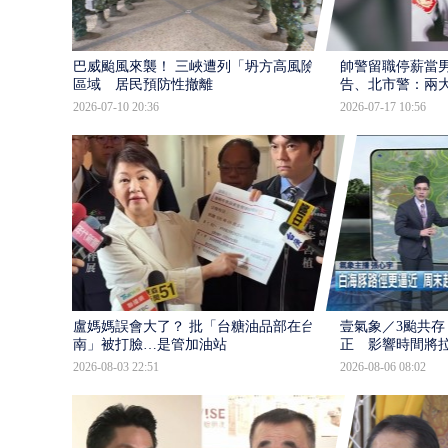
巴威颱風來襲！ 三峽遭列「坍方高風險」
帥警留職停薪當
區域 居民預防性撤離
告、北市警：兩
2026-07-10 20:36
2026-07-17 10:56
盧媽媽誤會大了？ 批「台糖油品部在台
壹氣象／3颱共存
南」被打臉…是管加油站
正 影響時間將
2026-08-03 22:51
2026-08-06 08:02