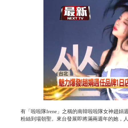
白海豚海警！
Loaded
:
Unmute
38.99%
有「啦啦隊Irene」之稱的南韓啦啦隊女神
趙娟
粉絲到場朝聖。來台發展即將滿兩週年的她，人