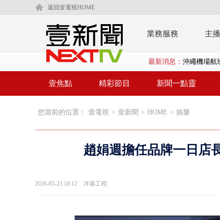
返回壹電視HOME
業務服務
主
最新消息：
沖繩機場航班
泰國傳嚴重校
壹焦點
精彩節目
新聞一點靈
中聯毒油20
您當前的位置：
壹電視
>
壹新聞
>
HOME
>
娛樂
BP出道10周
「吉伊卡哇
趙娟週擔任品牌一日店長
「疫苗採購」
LaLapor
2026-05-23 18:12
洋基工程
名律狠詐慈濟
父親節限定！