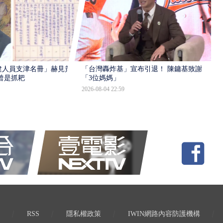
建人員支津名冊」赫見黃
「台灣轟炸基」宣布引退！ 陳鏞基致謝
曾是抓耙
「3位媽媽」
2026-08-04 22:59
RSS
隱私權政策
IWIN網路內容防護機構