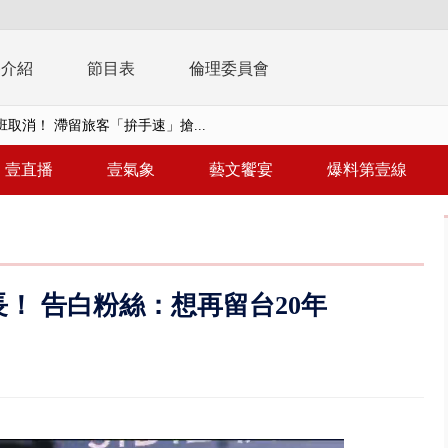
播介紹
節目表
倫理委員會
取消！ 滯留旅客「拚手速」搶...
園槍擊！ 14歲槍手開火釀多師...
壹直播
壹氣象
藝文饗宴
爆料第壹線
%下架標準惹議 傳石崇良、姜至...
年！ 8／8見面會限40粉絲 YG大...
」劇場版超人氣限量特典 粉絲排...
！ 告白粉絲：想再留台20年
大逆轉！ 證實慈濟買BNT遭詐10...
t天花板崩落「鷹架倒塌」砸傷嬤 客...
10億！ 豪宅藏「9千萬鈔票磚、...
 「一鴨三吃」、「客家攪福」...