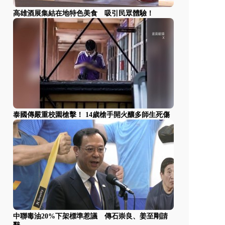
高雄酒展集結在地特色美食 吸引民眾體驗！
泰國傳嚴重校園槍擊！ 14歲槍手開火釀多師生死傷
中聯毒油20%下架標準惹議 傳石崇良、姜至剛請