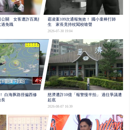
男公關 女客遭詐百萬提
霸凌案109次通報無效！ 國小童棒打師
大過免職
生 家長竟持杖闖校嗆聲
2026-07-30 19:04
！ 白海豚路徑偏西修
慈濟遭詐10億「報警慢半拍」 過往爭議遭
拉長
起底
2026-08-07 16:39