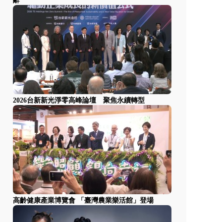
辭
2026台新新光淨零高峰論壇 聚焦永續轉型
高齡健康產業博覽會 「臺灣農業樂活館」登場