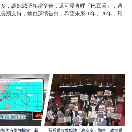
太多，讓她減肥相當辛苦，還可愛直呼「巴豆夭」，透
長期支持，她也深情告白，希望未來10年、20年，只
陸警仍有增強機會 新
藍營猛攻致癌油「綠友友」翻車 政治獻