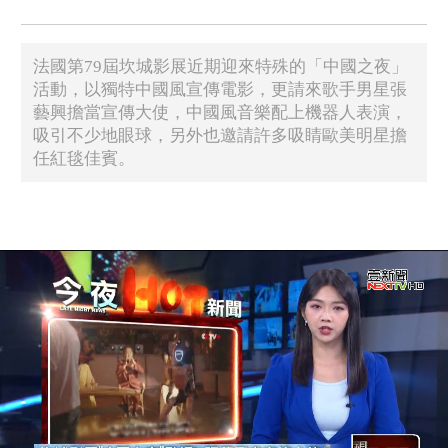
法國第79屆坎城影展近期迎來特殊的「中國之夜」
活動，以獨特中國風宣傳電影，更請來歌手男星張
藝興擔當宣傳大使，中國風音樂配上機器人表演，
吸引不少地眼球，另外也邀請許多吸睛歐美明星擔
任紅毯佳賓。