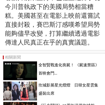
今川普執政下的美國局勢相當糟
糕。美國甚至在電影上映前還嘗試
直接封殺，賽巴斯汀感嘆希望局勢
能夠儘早改變，打算繼續透過電影
傳達人民真正在乎的真實議題。
相關新聞
全智賢戰進化喪屍！ 《屍速禁區》
首映會門...
坎城影展星光熠熠 日韓女星雲集
盛裝出席