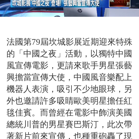
法國第79屆坎城影展近期迎來特殊
的「中國之夜」活動，以獨特中國
風宣傳電影，更請來歌手男星張藝
興擔當宣傳大使，中國風音樂配上
機器人表演，吸引不少地眼球，另
外也邀請許多吸睛歐美明星擔任紅
毯佳賓。而曾經在電影中飾演美國
總統川普的男星賽巴斯汀，此次帶
著新片前來宣傳，也種重砲轟了現