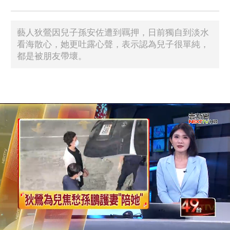
藝人狄鶯因兒子孫安佐遭到羈押，日前獨自到淡水
看海散心，她更吐露心聲，表示認為兒子很單純，
都是被朋友帶壞。