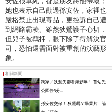
安佐很單純，都是朋友將他帶壞；
她也表示自己勸過孫安佐，家裡也
嚴格禁止出現毒品，更控訴自己遭
到網路霸凌。雖然
狄鶯護子心切，
但兒子被羈押，眼下除了得解決官
司，恐怕還需面對被重創的演藝形
象。
相關新聞
獨家／狄鶯失聯看海影曝！ 首站先
公園停5分...
孫安佐交保！ 狄鶯曬AI畢業片 論