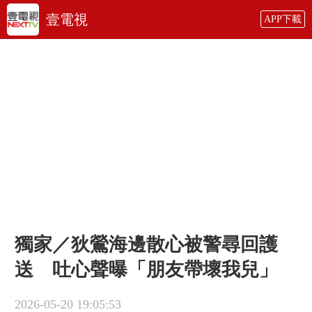
壹電視
APP下載
獨家／狄鶯海邊散心被警尋回護
送 吐心聲曝「朋友帶壞我兒」
2026-05-20 19:05:53