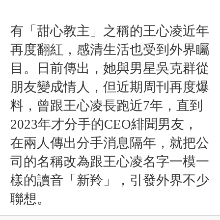
有「甜心教主」之稱的王心凌近年
再度翻紅，感清生活也受到外界矚
目。日前傳出，她與男星吳克群從
朋友變成情人，但近期周刊再度爆
料，曾跟王心凌長跑近7年，直到
2023年才分手的CEO緋聞男友，
在兩人傳出分手消息隔年，就把公
司的名稱改為跟王心凌名字一模一
樣的讀音
「
新羚
」
，引發外界不少
聯想。