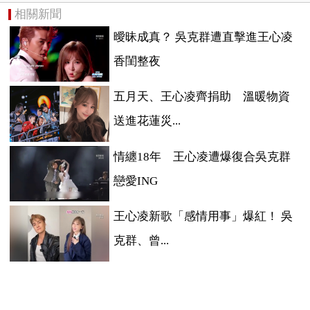
相關新聞
曖昧成真？ 吳克群遭直擊進王心凌
香閨整夜
五月天、王心凌齊捐助 溫暖物資
送進花蓮災...
情纏18年 王心凌遭爆復合吳克群
戀愛ING
王心凌新歌「感情用事」爆紅！ 吳
克群、曾...