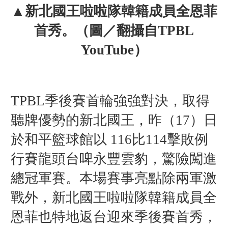
▲
新北國王啦啦隊韓籍成員全恩菲
首秀
。
（圖／翻攝自TPBL
YouTube）
TPBL季後賽首輪強強對決，取得
聽牌優勢的新北國王，昨（17）日
於和平籃球館以 116比114擊敗例
行賽龍頭台啤永豐雲豹，驚險闖進
總冠軍賽。本場賽事亮點除兩軍激
戰外，新北國王啦啦隊韓籍成員全
恩菲也特地返台迎來季後賽首秀，