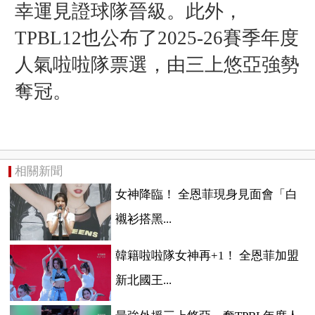
幸運見證球隊晉級。此外，
TPBL12
也
公布了
2025-26賽季
年度
人氣啦啦隊票選，由三上悠亞強勢
奪冠。
相關新聞
女神降臨！ 全恩菲現身見面會「白
襯衫搭黑...
韓籍啦啦隊女神再+1！ 全恩菲加盟
新北國王...