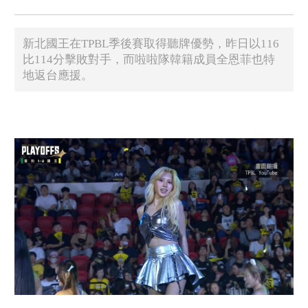
新北國王在TPBL季後賽取得聽牌優勢，昨日以116
比114分擊敗對手，而啦啦隊韓籍成員全恩菲也特
地返台應援。