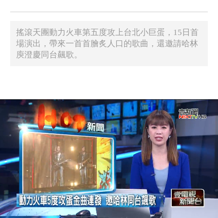
搖滾天團動力火車第五度攻上台北小巨蛋，15日首
場演出，帶來一首首膾炙人口的歌曲，還邀請哈林
庾澄慶同台飆歌。