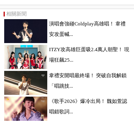
相關新聞
演唱會強碰Coldplay高雄唱！ 韋禮
安攻蛋喊...
ITZY攻高雄巨蛋吸2.4萬人朝聖！ 現
場狂飆25...
韋禮安開唱最終場！ 突破自我解鎖
「唱跳技...
《歌手2026》爆冷出局！ 魏如萱認
唱錯歌詞...