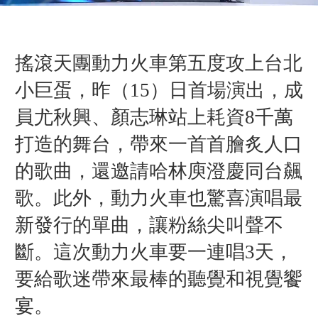
搖滾天團動力火車第五度攻上台北
小巨蛋，昨（15）日首場演出，成
員尤秋興、顏志琳站上耗資8千萬
打造的舞台，帶來一首首膾炙人口
的歌曲，還邀請哈林庾澄慶同台飆
歌。此外，動力火車也驚喜演唱最
新發行的單曲，讓粉絲尖叫聲不
斷。這次動力火車要一連唱3天，
要給歌迷帶來最棒的聽覺和視覺饗
宴。